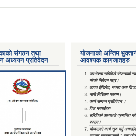
काको संगठन तथा
योजनाको अन्तिम भुक्ता
पन अध्ययन प्रतिवेदन
आवश्यक कागजातहरु
ments/Al...
उपभोक्ता समितिले योजनाको रकम
गरेको निवेदन पत्र।
लागत ईष्टिमेट, नक्सा तथा डिज
नापी निरिक्षण फाराम।
कार्य सम्पन्न प्रतिवेदन ।
विल भरपाईहरु
समितिको अध्यक्षले प्रमाणित गर
फाराम।
योजनाको कार्य सुरु गर्नु अगाडी
सम्पन्न भएपश्चात्‌को २ वटा फो