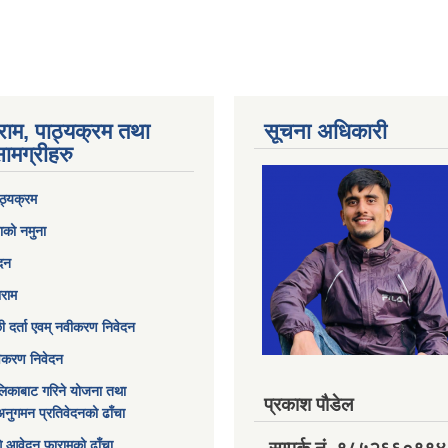
राम, पाठ्यक्रम तथा
सूचना अधिकारी
ामग्रीहरु
ठ्यक्रम
ाको नमुना
ेदन
ाराम
छी दर्ता एवम् नवीकरण निवेदन
विकरण निवेदन
िकाबाट गरिने योजना तथा
प्रकाश पौडेल
अनुगमन प्रतिवेदनको ढाँचा
ागि आवेदन फारामको ढाँचा