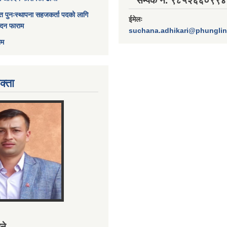
सम्पर्क नं. ९८५२६६०९९४
त पुनःस्थापना सहजकर्ता पदको लागि
ईमेलः
ेदन फाराम
suchana.adhikari@phungli
ाम
क्ता
ने