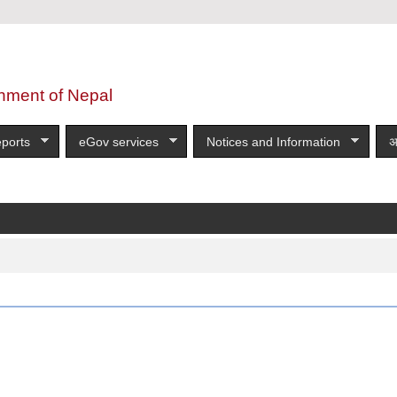
nment of Nepal
ports
eGov services
Notices and Information
अ