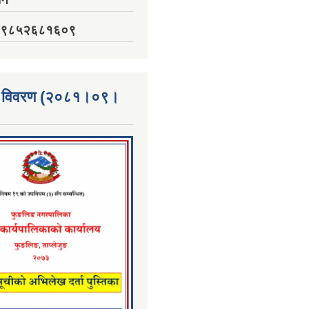
नं. ९८५२६८१६०९
्ता विवरण (२०८१।०९।