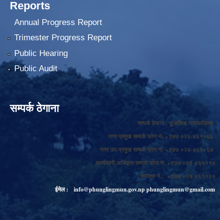
Reports
Annual Progress Report
Trimester Progress Report
Public Hearing
Public Audit
सम्पर्क ठेगाना
सम्पर्क ठेगाना : फुङलिङ नगरपालिका
नगर प्रमुख सम्पर्क फोन नं: +९७७ ०२४-४६१०६६
नगर उप-प्रमुख सम्पर्क फोन नं: +९७७ ०२४-४६१०६७
कार्यकारी अधिकृत सम्पर्क फोन नं: +९७७ ०२४-४६०११४
फ्याक्स नं.: +९७७ ०२४-४६१०३०
ईमेल :
info@phunglingmun.gov.np
phunglingmun@gmail.com