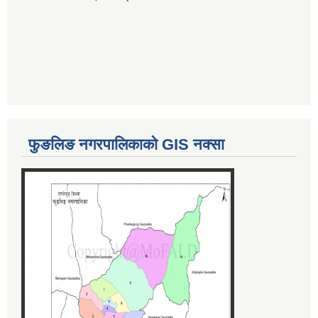
फुङलिङ नगरपालिकाको GIS नक्सा