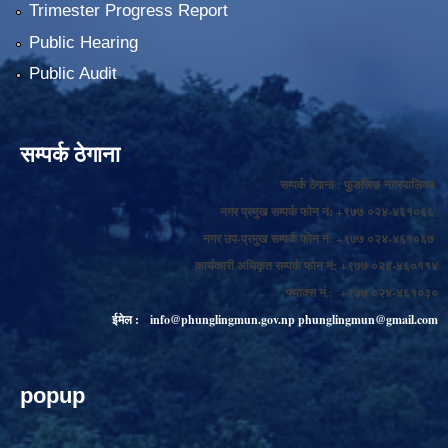
Trimester Progress Report
Public Hearing
Public Audit
सम्पर्क ठेगाना
सम्पर्क ठेगाना : फुङलिङ नगरपालिका
नगर प्रमुख सम्पर्क फोन नं: +९७७ ०२४-४६१०६६
नगर उप-प्रमुख सम्पर्क फोन नं: +९७७ ०२४-४६१०६७
कार्यकारी अधिकृत सम्पर्क फोन नं: +९७७ ०२४-४६०११४
फ्याक्स नं.: +९७७ ०२४-४६१०३०
ईमेल :
info@phunglingmun.gov.np
phunglingmun@gmail.com
popup