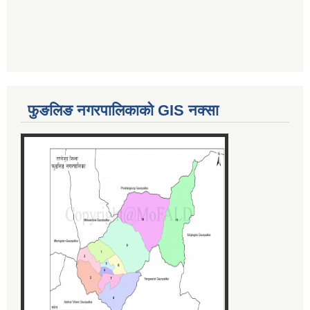
फुङलिङ नगरपालिकाको GIS नक्सा