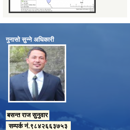
गुनासो सुन्ने अधिकारी
बसन्त राज सुनुवार
सम्पर्क नं.९८४२६६३७५३