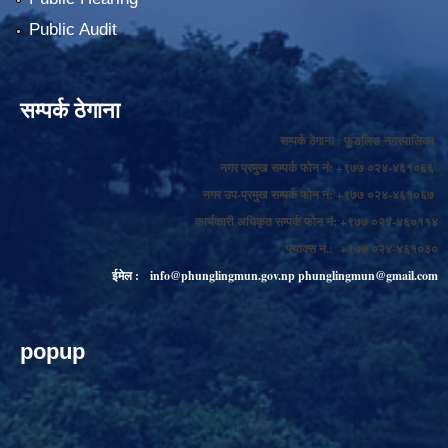
Public Audit
सम्पर्क ठेगाना
सम्पर्क ठेगाना : फुङलिङ नगरपालिका
नगर प्रमुख सम्पर्क फोन नं: +९७७ ०२४-४६१०६६
नगर उप-प्रमुख सम्पर्क फोन नं: +९७७ ०२४-४६१०६७
कार्यकारी अधिकृत सम्पर्क फोन नं: +९७७ ०२४-४६०११४
फ्याक्स नं.: +९७७ ०२४-४६१०३०
ईमेल :
info@phunglingmun.gov.np
phunglingmun@gmail.com
popup