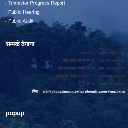
Trimester Progress Report
Public Hearing
Public Audit
सम्पर्क ठेगाना
सम्पर्क ठेगाना : फुङलिङ नगरपालिका
नगर प्रमुख सम्पर्क फोन नं: +९७७ ०२४-४६१०६६
नगर उप-प्रमुख सम्पर्क फोन नं: +९७७ ०२४-४६१०६७
कार्यकारी अधिकृत सम्पर्क फोन नं: +९७७ ०२४-४६०११४
फ्याक्स नं.: +९७७ ०२४-४६१०३०
ईमेल :
info@phunglingmun.gov.np
phunglingmun@gmail.com
popup