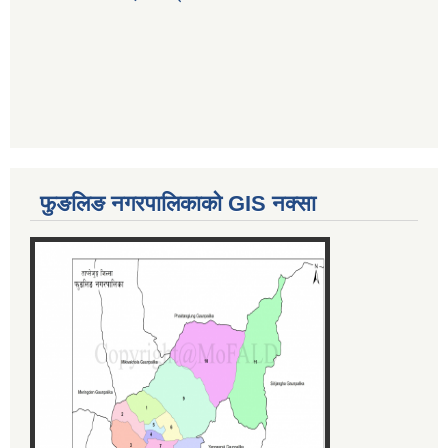
फुङलिङ नगरपालिकाको GIS नक्सा