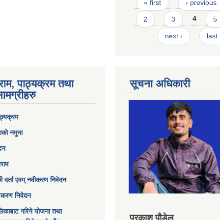
Pages
« first
‹ previous
2
3
4
5
next ›
last
राम, पाठ्यक्रम तथा
सूचना अधिकारी
ामग्रीहरु
ठ्यक्रम
ाको नमुना
ेदन
ाराम
छी दर्ता एवम् नवीकरण निवेदन
विकरण निवेदन
िकाबाट गरिने योजना तथा
प्रकाश पौडेल