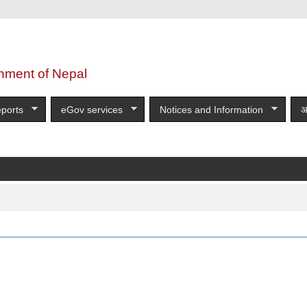
nment of Nepal
ports
eGov services
Notices and Information
अ