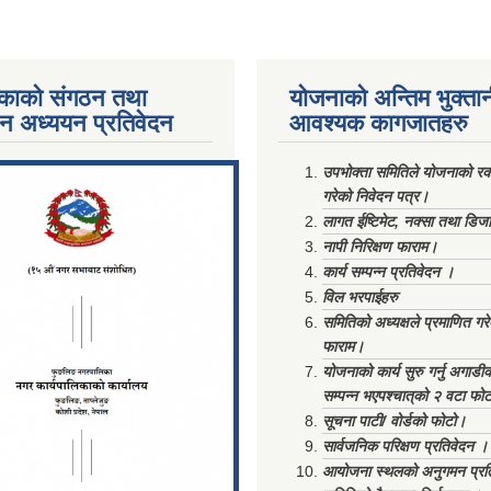
काको संगठन तथा
योजनाको अन्तिम भुक्ता
पन अध्ययन प्रतिवेदन
आवश्यक कागजातहरु
ments/Al...
उपभोक्ता समितिले योजनाको रकम
गरेको निवेदन पत्र।
लागत ईष्टिमेट, नक्सा तथा डिज
नापी निरिक्षण फाराम।
कार्य सम्पन्न प्रतिवेदन ।
विल भरपाईहरु
समितिको अध्यक्षले प्रमाणित गर
फाराम।
योजनाको कार्य सुरु गर्नु अगाडी
सम्पन्न भएपश्चात्‌को २ वटा फो
सूचना पाटी/ वोर्डको फोटो।
सार्वजनिक परिक्षण प्रतिवेदन ।
आयोजना स्थलको अनुगमन प्रत