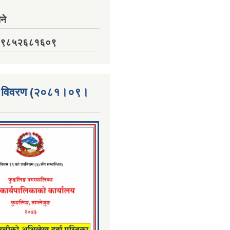
ने
नं. ९८५२६८१६०९
्ता विवरण (२०८१।०९।