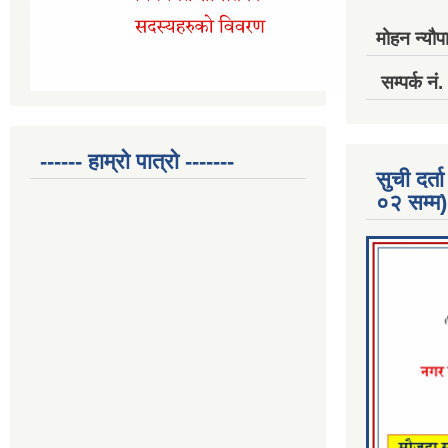
मोहन न्यौपा
सम्पर्क 
------ हाम्रो पात्रो -------
सुची दर
०२ सम्म)