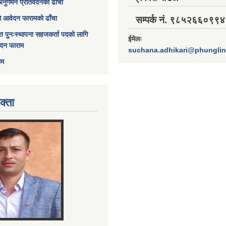
अनुगमन प्रतिवेदनको ढाँचा
ागि आवेदन फारामको ढाँचा
सम्पर्क नं. ९८५२६६०९९४
त पुनःस्थापना सहजकर्ता पदको लागि
ईमेलः
ेदन फाराम
suchana.adhikari@phungli
ाम
क्ता