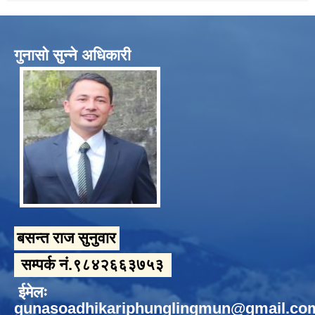
गुनासो सुन्ने अधिकारी
बसन्त राज सुनुवार
सम्पर्क नं.९८४२६६३७५३
ईमेलः
gunasoadhikariphunglingmun@gmail.co