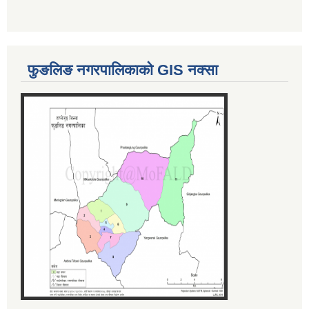
फुङलिङ नगरपालिकाको GIS नक्सा