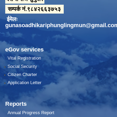
सम्पर्क नं.९८४२६६३७५३
ईमेलः
gunasoadhikariphunglingmun@gmail.co
eGov services
Vital Registration
Social Security
Citizen Charter
Application Letter
Reports
Annual Progress Report