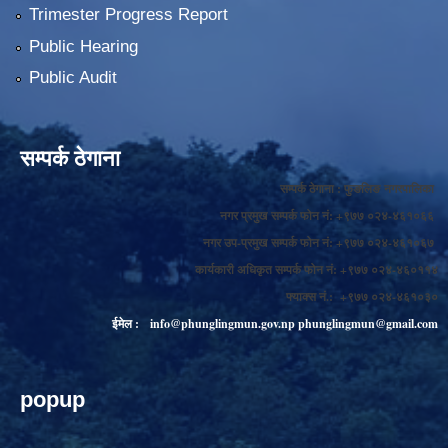
Trimester Progress Report
Public Hearing
Public Audit
सम्पर्क ठेगाना
सम्पर्क ठेगाना : फुङलिङ नगरपालिका
नगर प्रमुख सम्पर्क फोन नं: +९७७ ०२४-४६१०६६
नगर उप-प्रमुख सम्पर्क फोन नं: +९७७ ०२४-४६१०६७
कार्यकारी अधिकृत सम्पर्क फोन नं: +९७७ ०२४-४६०११४
फ्याक्स नं.: +९७७ ०२४-४६१०३०
ईमेल :
info@phunglingmun.gov.np
phunglingmun@gmail.com
popup