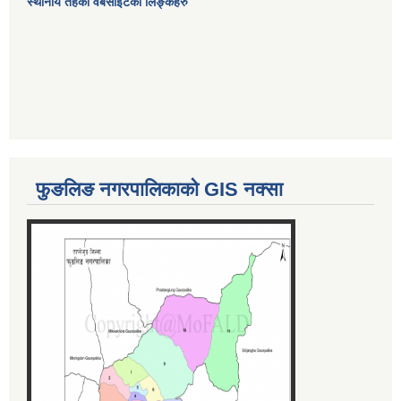
स्थानीय तहका वेबसाईटको लिङ्कहरु
फुङलिङ नगरपालिकाको GIS नक्सा