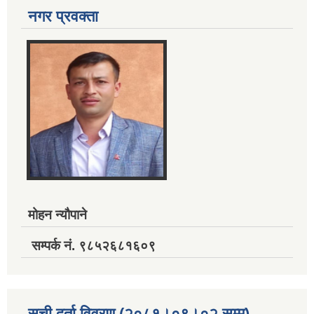
नगर प्रवक्ता
मोहन न्यौपाने
सम्पर्क नं. ९८५२६८१६०९
सुची दर्ता विवरण (२०८१।०९।०२ सम्म)