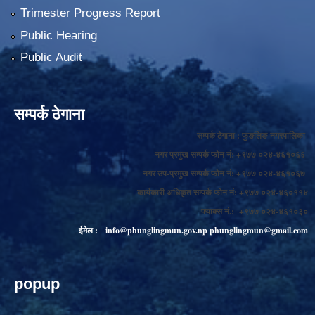
Trimester Progress Report
Public Hearing
Public Audit
सम्पर्क ठेगाना
सम्पर्क ठेगाना : फुङलिङ नगरपालिका
नगर प्रमुख सम्पर्क फोन नं: +९७७ ०२४-४६१०६६
नगर उप-प्रमुख सम्पर्क फोन नं: +९७७ ०२४-४६१०६७
कार्यकारी अधिकृत सम्पर्क फोन नं: +९७७ ०२४-४६०११४
फ्याक्स नं.: +९७७ ०२४-४६१०३०
ईमेल :
info@phunglingmun.gov.np
phunglingmun@gmail.com
popup