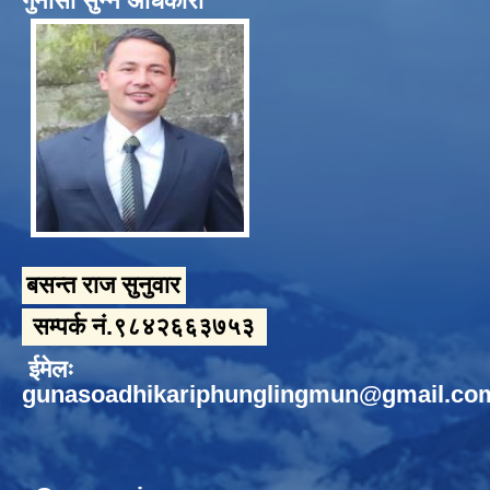
गुनासो सुन्ने अधिकारी
बसन्त राज सुनुवार
सम्पर्क नं.९८४२६६३७५३
ईमेलः
gunasoadhikariphunglingmun@gmail.co