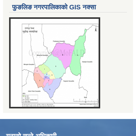
फुङलिङ नगरपालिकाको GIS नक्सा