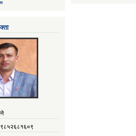
ाम
क्ता
ने
नं. ९८५२६८१६०९