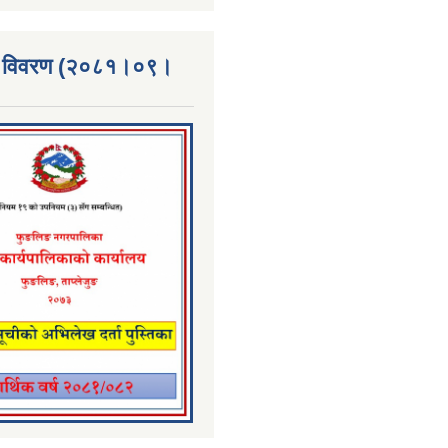
्ता विवरण (२०८१।०९।