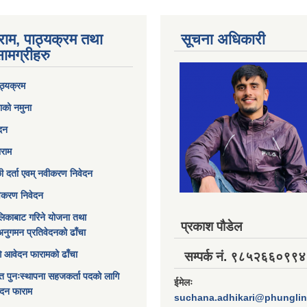
राम, पाठ्यक्रम तथा
सूचना अधिकारी
ामग्रीहरु
ठ्यक्रम
ाको नमुना
ेदन
ाराम
छी दर्ता एवम् नवीकरण निवेदन
विकरण निवेदन
िकाबाट गरिने योजना तथा
प्रकाश पौडेल
अनुगमन प्रतिवेदनको ढाँचा
ागि आवेदन फारामको ढाँचा
सम्पर्क नं. ९८५२६६०९९४
त पुनःस्थापना सहजकर्ता पदको लागि
ईमेलः
ेदन फाराम
suchana.adhikari@phungli