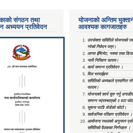
काको संगठन तथा
योजनाको अन्तिम भुक्ता
पन अध्ययन प्रतिवेदन
आवश्यक कागजातहरु
ments/Al...
उपभोक्ता समितिले योजनाको रकम
गरेको निवेदन पत्र।
लागत ईष्टिमेट, नक्सा तथा डिज
नापी निरिक्षण फाराम।
कार्य सम्पन्न प्रतिवेदन ।
विल भरपाईहरु
समितिको अध्यक्षले प्रमाणित गर
फाराम।
योजनाको कार्य सुरु गर्नु अगाडी
सम्पन्न भएपश्चात्‌को २ वटा फो
सूचना पाटी/ वोर्डको फोटो।
सार्वजनिक परिक्षण प्रतिवेदन ।
आयोजना स्थलको अनुगमन प्रत
समितिको वैठकका निर्णयहरु ।