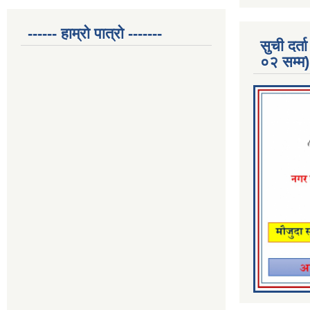
------ हाम्रो पात्रो -------
सुची दर
०२ सम्म)