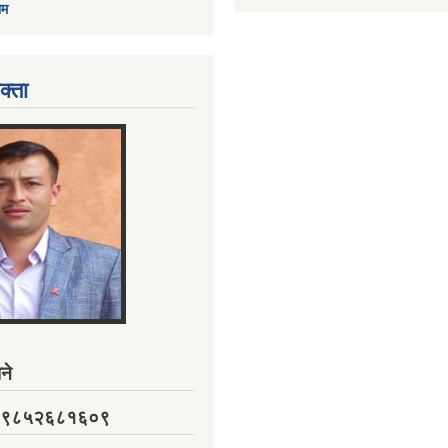
ाम
क्ता
ने
नं. ९८५२६८१६०९