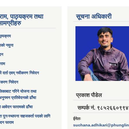
राम, पाठ्यक्रम तथा
सूचना अधिकारी
ामग्रीहरु
ठ्यक्रम
ाको नमुना
ेदन
ाराम
छी दर्ता एवम् नवीकरण निवेदन
विकरण निवेदन
िकाबाट गरिने योजना तथा
प्रकाश पौडेल
अनुगमन प्रतिवेदनको ढाँचा
ागि आवेदन फारामको ढाँचा
सम्पर्क नं. ९८५२६६०९९४
त पुनःस्थापना सहजकर्ता पदको लागि
ईमेलः
ेदन फाराम
suchana.adhikari@phungli