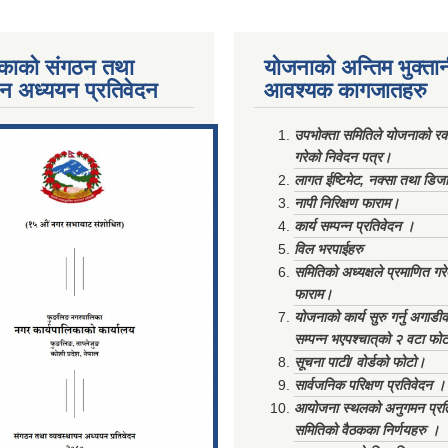
काको संगठन तथा
योजनाको अन्तिम भुक्ता
पन अध्ययन प्रतिवेदन
आवश्यक कागजातहरु
ments/Al...
उपभोक्ता समितिले योजनाको रकम
गरेको निवेदन पत्र।
लागत ईष्टिमेट, नक्सा तथा डिज
नापी निरिक्षण फाराम।
कार्य सम्पन्न प्रतिवेदन ।
विल भरपाईहरु
समितिको अध्यक्षले प्रमाणित गर
फाराम।
योजनाको कार्य सुरु गर्नु अगाडी
सम्पन्न भएपश्चात्‌को २ वटा फो
सूचना पाटी/ वोर्डको फोटो।
सार्वजनिक परिक्षण प्रतिवेदन ।
आयोजना स्थलको अनुगमन प्रत
समितिको वैठकका निर्णयहरु ।