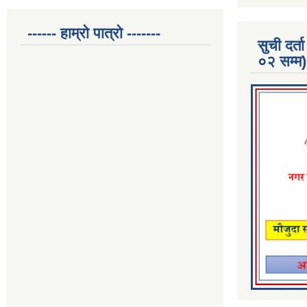
------ हाम्रो पात्रो -------
सुची दर
०२ सम्म)