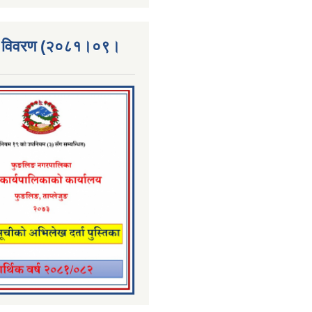
्ता विवरण (२०८१।०९।