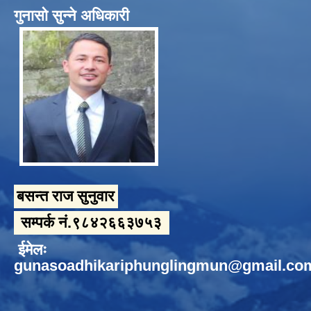
गुनासो सुन्ने अधिकारी
बसन्त राज सुनुवार
सम्पर्क नं.९८४२६६३७५३
ईमेलः
gunasoadhikariphunglingmun@gmail.co