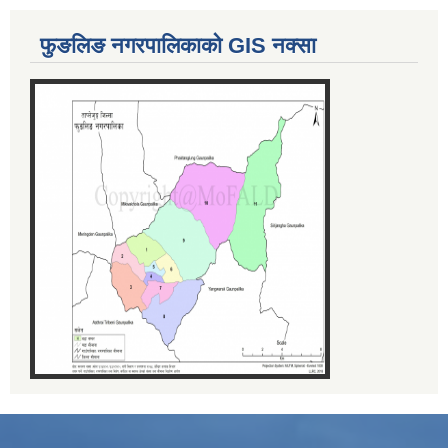
फुङलिङ नगरपालिकाको GIS नक्सा