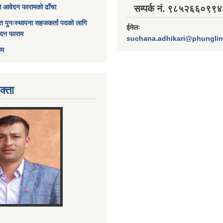
ागि आवेदन फारामको ढाँचा
सम्पर्क नं. ९८५२६६०९९४
त पुनःस्थापना सहजकर्ता पदको लागि
ईमेलः
ेदन फाराम
suchana.adhikari@phungli
ाम
क्ता