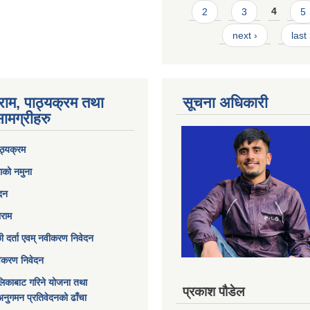
2
3
4
5
next ›
last
राम, पाठ्यक्रम तथा
सूचना अधिकारी
ामग्रीहरु
ठ्यक्रम
ाको नमुना
ेदन
ाराम
छी दर्ता एवम् नवीकरण निवेदन
विकरण निवेदन
िकाबाट गरिने योजना तथा
प्रकाश पौडेल
अनुगमन प्रतिवेदनको ढाँचा