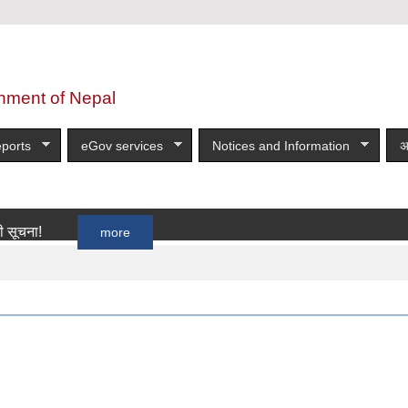
nment of Nepal
ports
eGov services
Notices and Information
अ
more