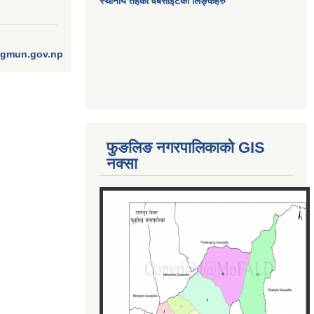
स्थानीय तहका वेबसाईटको लिङ्कहरु
ngmun.gov.np
फुङलिङ नगरपालिकाको GIS
नक्सा