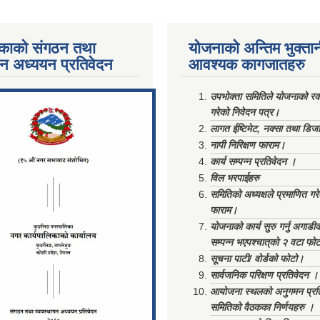
काको संगठन तथा
योजनाको अन्तिम भुक्ता
पन अध्ययन प्रतिवेदन
आवश्यक कागजातहरु
ments/Al...
उपभोक्ता समितिले योजनाको रकम
गरेको निवेदन पत्र।
लागत ईष्टिमेट, नक्सा तथा डिज
नापी निरिक्षण फाराम।
कार्य सम्पन्न प्रतिवेदन ।
विल भरपाईहरु
समितिको अध्यक्षले प्रमाणित गर
फाराम।
योजनाको कार्य सुरु गर्नु अगाडी
सम्पन्न भएपश्चात्‌को २ वटा फो
सूचना पाटी/ वोर्डको फोटो।
सार्वजनिक परिक्षण प्रतिवेदन ।
आयोजना स्थलको अनुगमन प्रत
समितिको वैठकका निर्णयहरु ।