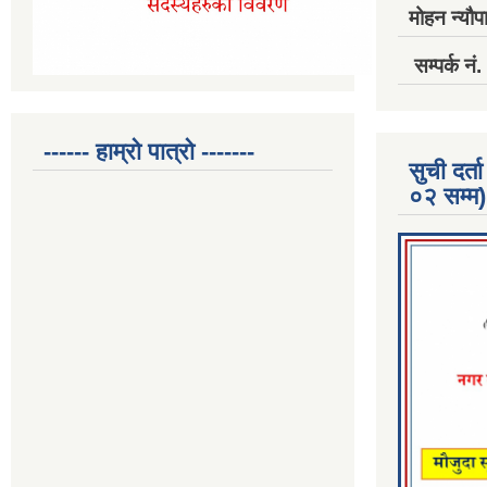
मोहन न्यौपा
सम्पर्क 
------ हाम्रो पात्रो -------
सुची दर
०२ सम्म)