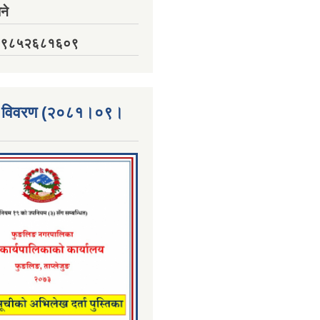
ने
नं. ९८५२६८१६०९
्ता विवरण (२०८१।०९।