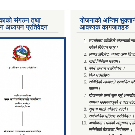
काको संगठन तथा
योजनाको अन्तिम भुक्ता
पन अध्ययन प्रतिवेदन
आवश्यक कागजातहरु
ments/Al...
उपभोक्ता समितिले योजनाको रकम
गरेको निवेदन पत्र।
लागत ईष्टिमेट, नक्सा तथा डिज
नापी निरिक्षण फाराम।
कार्य सम्पन्न प्रतिवेदन ।
विल भरपाईहरु
समितिको अध्यक्षले प्रमाणित गर
फाराम।
योजनाको कार्य सुरु गर्नु अगाडी
सम्पन्न भएपश्चात्‌को २ वटा फो
सूचना पाटी/ वोर्डको फोटो।
सार्वजनिक परिक्षण प्रतिवेदन ।
आयोजना स्थलको अनुगमन प्रत
समितिको वैठकका निर्णयहरु ।