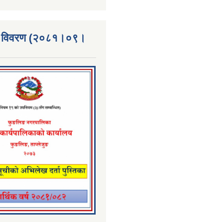
्ता विवरण (२०८१।०९।