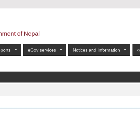
nment of Nepal
ports
eGov services
Notices and Information
अ