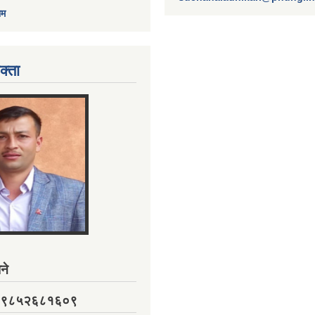
ाम
क्ता
ने
नं. ९८५२६८१६०९