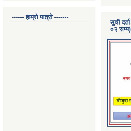
------ हाम्रो पात्रो -------
सुची दर
०२ सम्म)