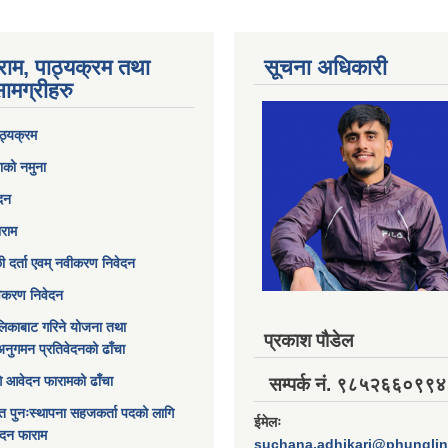
राम, पाठ्यक्रम तथा
सूचना अधिकारी
ामग्रीहरु
ठ्यक्रम
ाको नमुना
ेदन
ाराम
छी दर्ता एवम् नवीकरण निवेदन
विकरण निवेदन
िकाबाट गरिने योजना तथा
प्रकाश पौडेल
अनुगमन प्रतिवेदनको ढाँचा
ागि आवेदन फारामको ढाँचा
सम्पर्क नं. ९८५२६६०९९४
त पुनःस्थापना सहजकर्ता पदको लागि
ईमेलः
ेदन फाराम
suchana.adhikari@phungli