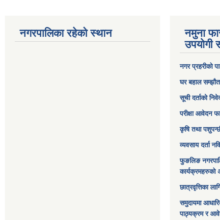
नगरपालिका रहेको स्थान
नमुना फा
उपयोगी स
नगर प्रहरीको पा
घर बहाल सम्झौत
सूची दर्ताको निव
परीक्षा आवेदन फ
कृषि तथा पशुपन्
व्यवसाय दर्ता न
फुङलिङ नगरपाल
कार्यक्रमहरुको 
छात्रवृत्तिका ल
समुदायमा आधारि
पाठ्यक्रम र आव