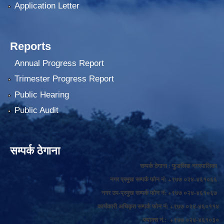
Application Letter
Reports
Annual Progress Report
Trimester Progress Report
Public Hearing
Public Audit
सम्पर्क ठेगाना
सम्पर्क ठेगाना : फुङलिङ नगरपालिका
नगर प्रमुख सम्पर्क फोन नं: +९७७ ०२४-४६१०६६
नगर उप-प्रमुख सम्पर्क फोन नं: +९७७ ०२४-४६१०६७
कार्यकारी अधिकृत सम्पर्क फोन नं: +९७७ ०२४-४६०११४
फ्याक्स नं.: +९७७ ०२४-४६१०३०