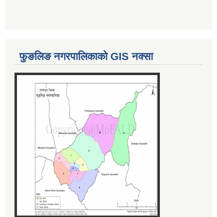
फुङलिङ नगरपालिकाको GIS नक्सा