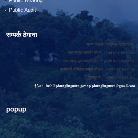
Public Hearing
Public Audit
सम्पर्क ठेगाना
सम्पर्क ठेगाना : फुङलिङ नगरपालिका
नगर प्रमुख सम्पर्क फोन नं: +९७७ ०२४-४६१०६६
नगर उप-प्रमुख सम्पर्क फोन नं: +९७७ ०२४-४६१०६७
कार्यकारी अधिकृत सम्पर्क फोन नं: +९७७ ०२४-४६०११४
फ्याक्स नं.: +९७७ ०२४-४६१०३०
ईमेल :
info@phunglingmun.gov.np
phunglingmun@gmail.com
popup