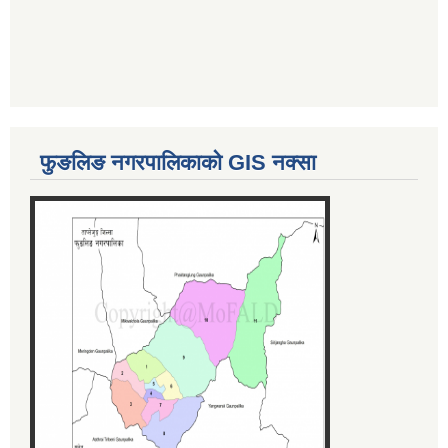
फुङलिङ नगरपालिकाको GIS नक्सा