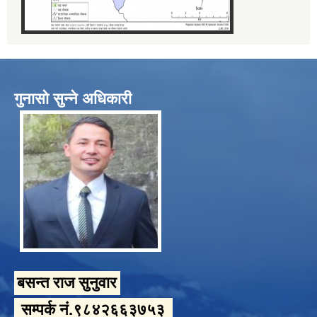
गुनासो सुन्ने अधिकारी
बसन्त राज सुनुवार
सम्पर्क नं.९८४२६६३७५३