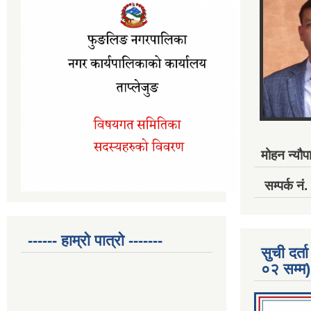
मोहन न्यौपा
सम्पर्क 
------ हाम्रो पात्रो -------
सुची दर
०२ सम्म)