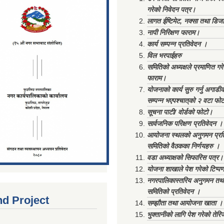
गरेको निवेदन पत्र।
लागत ईष्टिमेट, नक्सा तथा डिज
नापी निरिक्षण फाराम।
कार्य सम्पन्न प्रतिवेदन ।
विल भरपाईहरु
समितिको अध्यक्षले प्रमाणित गर
फाराम।
योजनाको कार्य सुरु गर्नु अगाडी
सम्पन्न भएपश्चात्‌को २ वटा फो
सूचना पाटी/ वोर्डको फोटो।
सार्वजनिक परिक्षण प्रतिवेदन ।
आयोजना स्थलको अनुगमन प्रत
समितिको वैठकका निर्णयहरु ।
वडा अध्याक्षको सिफारिस पत्र।
योजना शाखाले पेश गरेको टिप्प
नगरपालिकास्तरिय अनुगमन तथा
समितिको प्रतिवेदन ।
nd Project
सम्झौता तथा आयोजना खाता ।
भुक्तानीको लागि पेश गरेको तेर