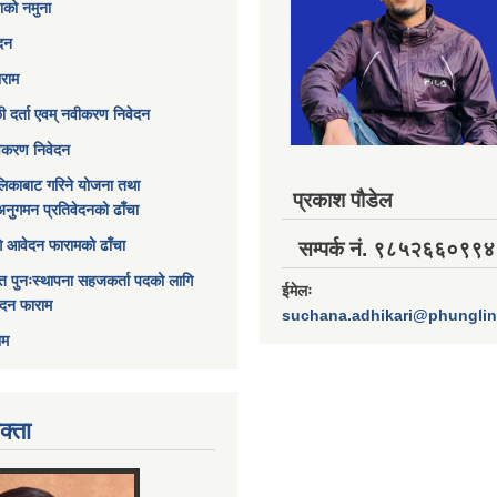
ाको नमुना
ेदन
ाराम
छी दर्ता एवम् नवीकरण निवेदन
विकरण निवेदन
िकाबाट गरिने योजना तथा
प्रकाश पौडेल
अनुगमन प्रतिवेदनको ढाँचा
ागि आवेदन फारामको ढाँचा
सम्पर्क नं. ९८५२६६०९९४
त पुनःस्थापना सहजकर्ता पदको लागि
ईमेलः
ेदन फाराम
suchana.adhikari@phungli
ाम
क्ता