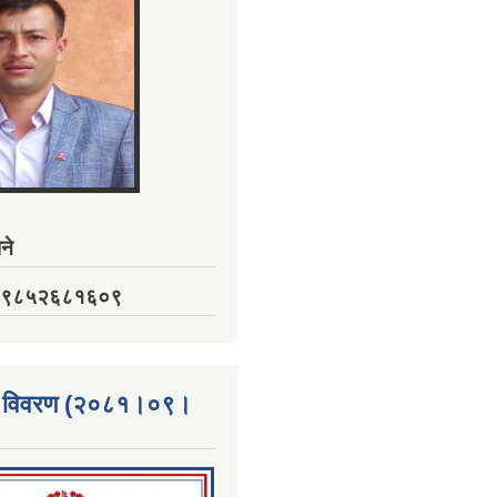
ने
नं. ९८५२६८१६०९
्ता विवरण (२०८१।०९।