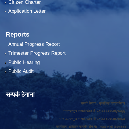
Citizen Charter
Application Letter
Reports
Annual Progress Report
Trimester Progress Report
Public Hearing
Public Audit
सम्पर्क ठेगाना
सम्पर्क ठेगाना : फुङलिङ नगरपालिका
नगर प्रमुख सम्पर्क फोन नं: +९७७ ०२४-४६१०६६
नगर उप-प्रमुख सम्पर्क फोन नं: +९७७ ०२४-४६१०६७
कार्यकारी अधिकृत सम्पर्क फोन नं: +९७७ ०२४-४६०११४