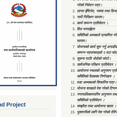
गरेको निवेदन पत्र।
लागत ईष्टिमेट, नक्सा तथा डिज
नापी निरिक्षण फाराम।
कार्य सम्पन्न प्रतिवेदन ।
विल भरपाईहरु
समितिको अध्यक्षले प्रमाणित गर
फाराम।
योजनाको कार्य सुरु गर्नु अगाडी
सम्पन्न भएपश्चात्‌को २ वटा फो
सूचना पाटी/ वोर्डको फोटो।
सार्वजनिक परिक्षण प्रतिवेदन ।
आयोजना स्थलको अनुगमन प्रत
समितिको वैठकका निर्णयहरु ।
वडा अध्याक्षको सिफारिस पत्र।
योजना शाखाले पेश गरेको टिप्प
नगरपालिकास्तरिय अनुगमन तथा
समितिको प्रतिवेदन ।
nd Project
सम्झौता तथा आयोजना खाता ।
भुक्तानीको लागि पेश गरेको तेर