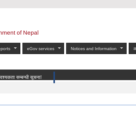
nment of Nepal
ports
eGov services
Notices and Information
अ
म्बन्धी सूचना!
more