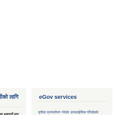
नीको लागि
eGov services
मृगौला प्रत्यारोपण गरेको/ डायलाईसिस गरिरहेको/
 भुक्तानी माग