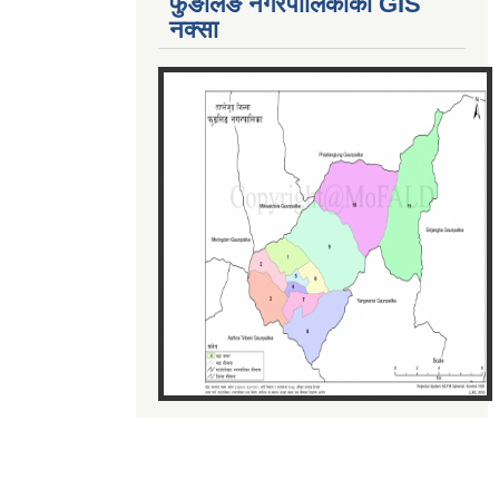
फुङलिङ नगरपालिकाको GIS
नक्सा