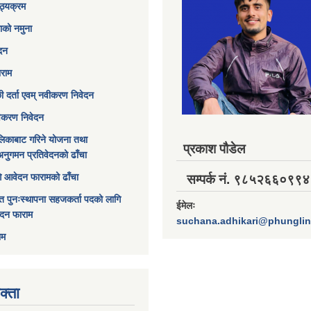
ठ्यक्रम
ाको नमुना
ेदन
ाराम
छी दर्ता एवम् नवीकरण निवेदन
विकरण निवेदन
िकाबाट गरिने योजना तथा
प्रकाश पौडेल
अनुगमन प्रतिवेदनको ढाँचा
ागि आवेदन फारामको ढाँचा
सम्पर्क नं. ९८५२६६०९९४
त पुनःस्थापना सहजकर्ता पदको लागि
ईमेलः
ेदन फाराम
suchana.adhikari@phungli
ाम
क्ता