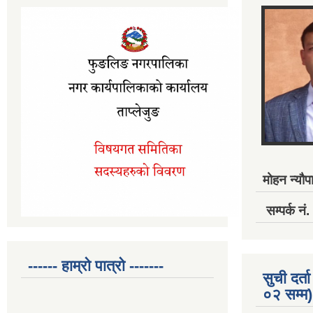
मोहन न्यौपा
सम्पर्क 
------ हाम्रो पात्रो -------
सुची दर
०२ सम्म)