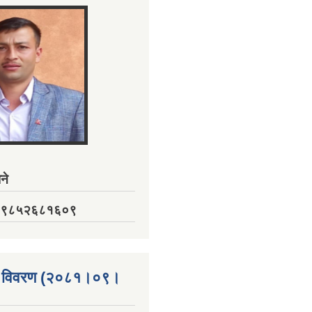
ने
नं. ९८५२६८१६०९
्ता विवरण (२०८१।०९।