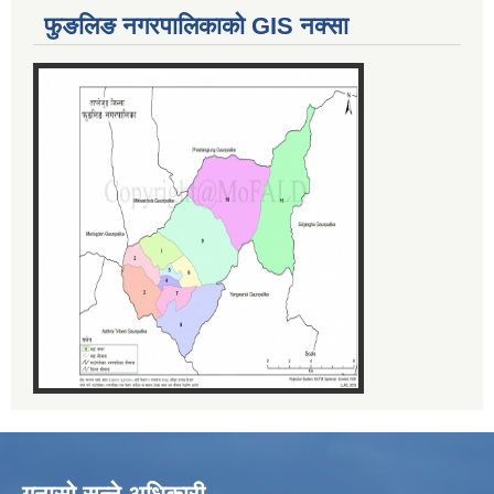
फुङलिङ नगरपालिकाको GIS नक्सा