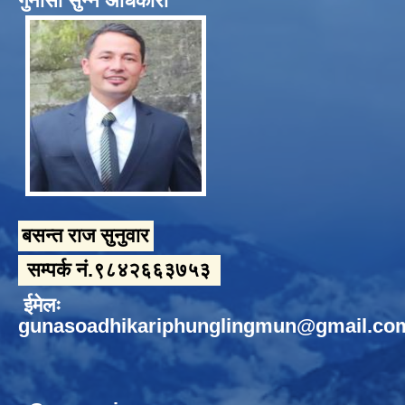
गुनासो सुन्ने अधिकारी
बसन्त राज सुनुवार
सम्पर्क नं.९८४२६६३७५३
ईमेलः
gunasoadhikariphunglingmun@gmail.co