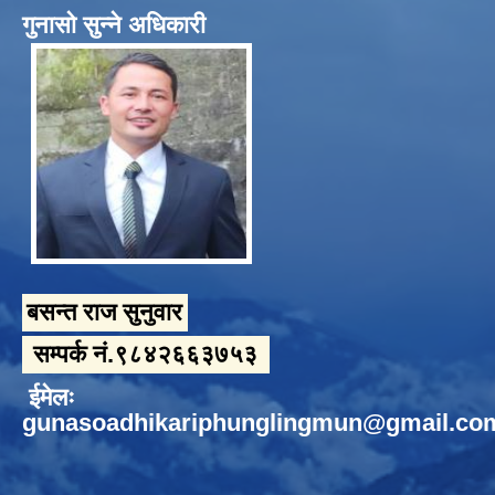
गुनासो सुन्ने अधिकारी
बसन्त राज सुनुवार
सम्पर्क नं.९८४२६६३७५३
ईमेलः
gunasoadhikariphunglingmun@gmail.co