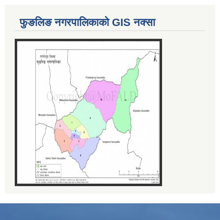
फुङलिङ नगरपालिकाको GIS नक्सा