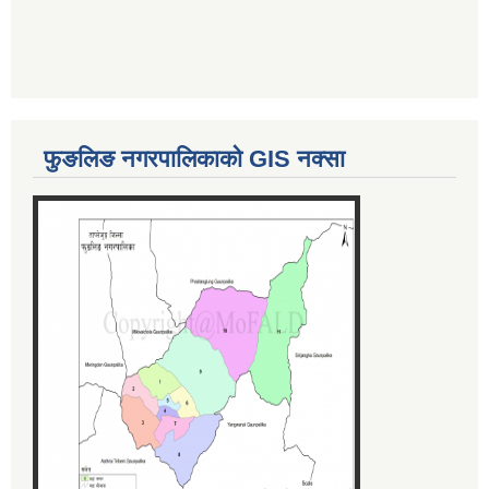
फुङलिङ नगरपालिकाको GIS नक्सा