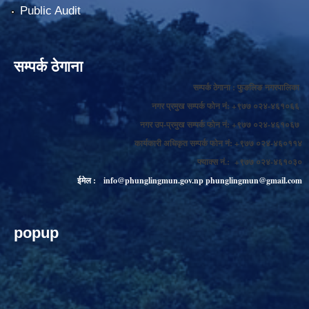
Public Audit
सम्पर्क ठेगाना
सम्पर्क ठेगाना : फुङलिङ नगरपालिका
नगर प्रमुख सम्पर्क फोन नं: +९७७ ०२४-४६१०६६
नगर उप-प्रमुख सम्पर्क फोन नं: +९७७ ०२४-४६१०६७
कार्यकारी अधिकृत सम्पर्क फोन नं: +९७७ ०२४-४६०११४
फ्याक्स नं.: +९७७ ०२४-४६१०३०
ईमेल :
info@phunglingmun.gov.np
phunglingmun@gmail.com
popup