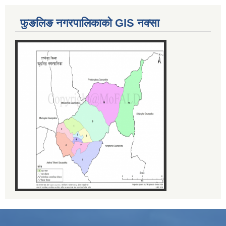
फुङलिङ नगरपालिकाको GIS नक्सा