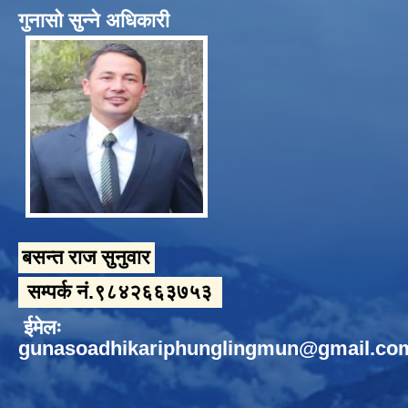
गुनासो सुन्ने अधिकारी
बसन्त राज सुनुवार
सम्पर्क नं.९८४२६६३७५३
ईमेलः
gunasoadhikariphunglingmun@gmail.co