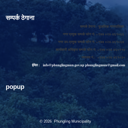
सम्पर्क ठेगाना
सम्पर्क ठेगाना : फुङलिङ नगरपालिका
नगर प्रमुख सम्पर्क फोन नं: +९७७ ०२४-४६१०६६
नगर उप-प्रमुख सम्पर्क फोन नं: +९७७ ०२४-४६१०६७
कार्यकारी अधिकृत सम्पर्क फोन नं: +९७७ ०२४-४६०११४
फ्याक्स नं.: +९७७ ०२४-४६१०३०
ईमेल :
info@phunglingmun.gov.np
phunglingmun@gmail.com
popup
© 2026 Phungling Municipality