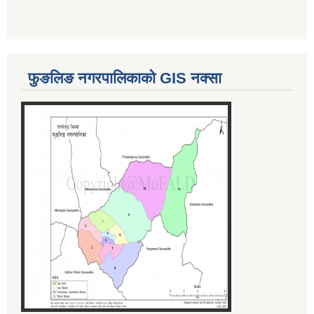
फुङलिङ नगरपालिकाको GIS नक्सा