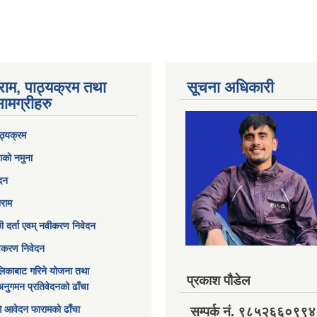
राम, पाठ्यक्रम तथा
सूचना अधिकारी
ामग्रीहरु
ठ्यक्रम
ाको नमुना
ेदन
ाराम
छी दर्ता एवम् नवीकरण निवेदन
विकरण निवेदन
िकाबाट गरिने योजना तथा
प्रकाश पौडेल
अनुगमन प्रतिवेदनको ढाँचा
ागि आवेदन फारामको ढाँचा
सम्पर्क नं. ९८५२६६०९९४