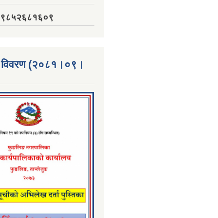
नं. ९८५२६८१६०९
्ता विवरण (२०८१।०९।