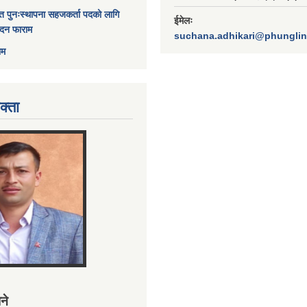
त पुनःस्थापना सहजकर्ता पदको लागि
ईमेलः
ेदन फाराम
suchana.adhikari@phungli
ाम
क्ता
ने