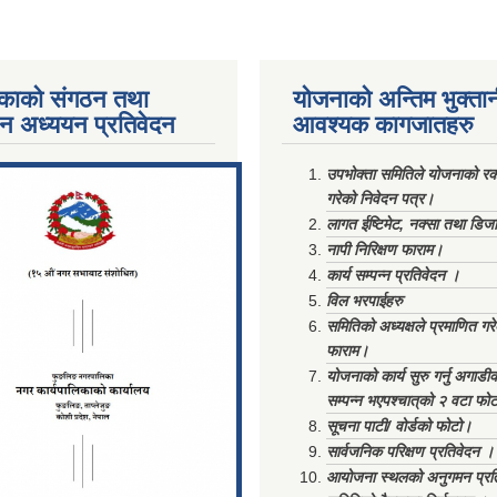
काको संगठन तथा
योजनाको अन्तिम भुक्ता
पन अध्ययन प्रतिवेदन
आवश्यक कागजातहरु
ments/Al...
उपभोक्ता समितिले योजनाको रकम
गरेको निवेदन पत्र।
लागत ईष्टिमेट, नक्सा तथा डिज
नापी निरिक्षण फाराम।
कार्य सम्पन्न प्रतिवेदन ।
विल भरपाईहरु
समितिको अध्यक्षले प्रमाणित गर
फाराम।
योजनाको कार्य सुरु गर्नु अगाडी
सम्पन्न भएपश्चात्‌को २ वटा फो
सूचना पाटी/ वोर्डको फोटो।
सार्वजनिक परिक्षण प्रतिवेदन ।
आयोजना स्थलको अनुगमन प्रत