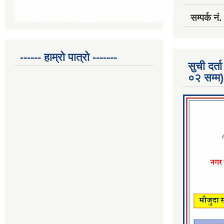
सम्पर्क 
------ हाम्रो पात्रो -------
सुची दर
०२ सम्म)