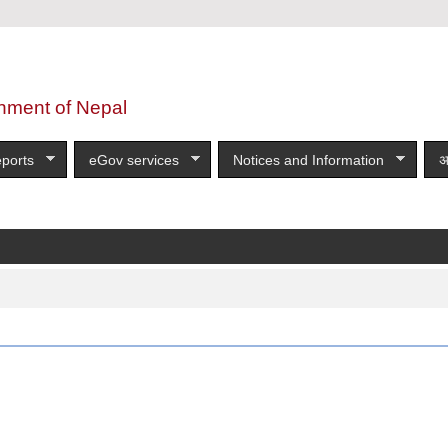
nment of Nepal
ports
eGov services
Notices and Information
अ