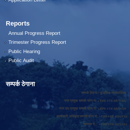
Reports
Annual Progress Report
Trimester Progress Report
Public Hearing
Public Audit
सम्पर्क ठेगाना
सम्पर्क ठेगाना : फुङलिङ नगरपालिका
नगर प्रमुख सम्पर्क फोन नं: +९७७ ०२४-४६१०६६
नगर उप-प्रमुख सम्पर्क फोन नं: +९७७ ०२४-४६१०६७
कार्यकारी अधिकृत सम्पर्क फोन नं: +९७७ ०२४-४६०११४
फ्याक्स नं.: +९७७ ०२४-४६१०३०