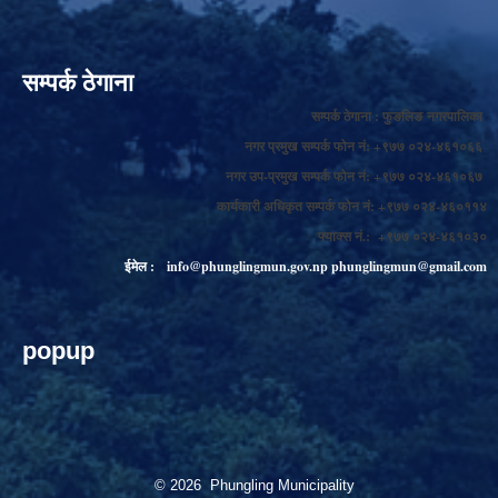
सम्पर्क ठेगाना
सम्पर्क ठेगाना : फुङलिङ नगरपालिका
नगर प्रमुख सम्पर्क फोन नं: +९७७ ०२४-४६१०६६
नगर उप-प्रमुख सम्पर्क फोन नं: +९७७ ०२४-४६१०६७
कार्यकारी अधिकृत सम्पर्क फोन नं: +९७७ ०२४-४६०११४
फ्याक्स नं.: +९७७ ०२४-४६१०३०
ईमेल :
info@phunglingmun.gov.np
phunglingmun@gmail.com
popup
© 2026 Phungling Municipality