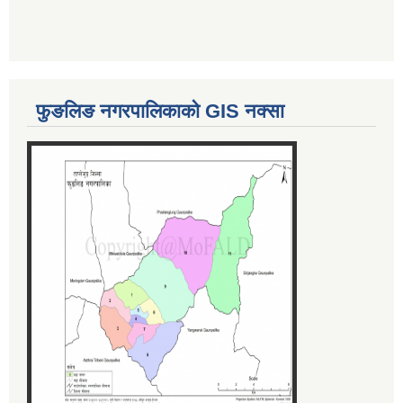
फुङलिङ नगरपालिकाको GIS नक्सा