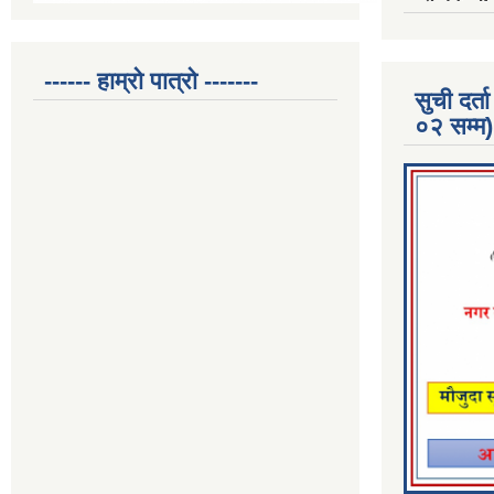
------ हाम्रो पात्रो -------
सुची दर
०२ सम्म)