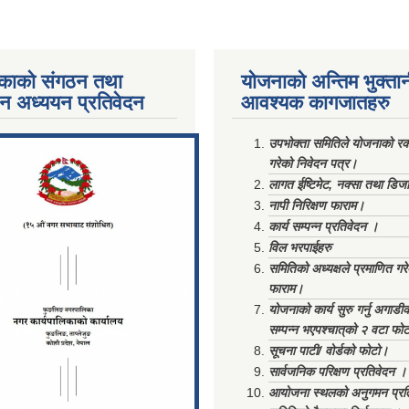
काको संगठन तथा
योजनाको अन्तिम भुक्ता
पन अध्ययन प्रतिवेदन
आवश्यक कागजातहरु
ments/Al...
उपभोक्ता समितिले योजनाको रकम
गरेको निवेदन पत्र।
लागत ईष्टिमेट, नक्सा तथा डिज
नापी निरिक्षण फाराम।
कार्य सम्पन्न प्रतिवेदन ।
विल भरपाईहरु
समितिको अध्यक्षले प्रमाणित गर
फाराम।
योजनाको कार्य सुरु गर्नु अगाडी
सम्पन्न भएपश्चात्‌को २ वटा फो
सूचना पाटी/ वोर्डको फोटो।
सार्वजनिक परिक्षण प्रतिवेदन ।
आयोजना स्थलको अनुगमन प्रत