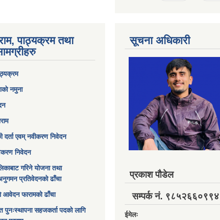
राम, पाठ्यक्रम तथा
सूचना अधिकारी
ामग्रीहरु
ठ्यक्रम
ाको नमुना
ेदन
ाराम
छी दर्ता एवम् नवीकरण निवेदन
विकरण निवेदन
िकाबाट गरिने योजना तथा
प्रकाश पौडेल
अनुगमन प्रतिवेदनको ढाँचा
ागि आवेदन फारामको ढाँचा
सम्पर्क नं. ९८५२६६०९९४
त पुनःस्थापना सहजकर्ता पदको लागि
ईमेलः