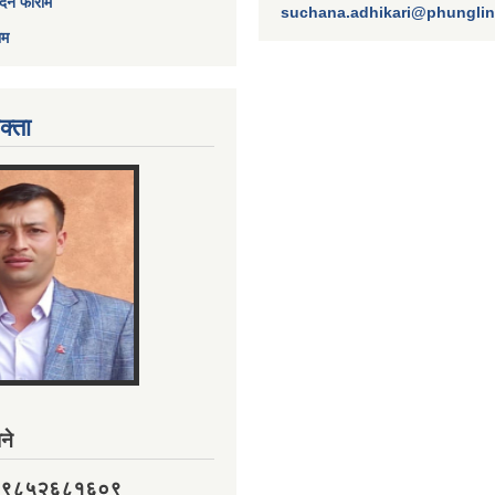
ेदन फाराम
suchana.adhikari@phungli
ाम
क्ता
ने
नं. ९८५२६८१६०९