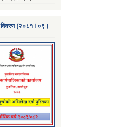
्ता विवरण (२०८१।०९।