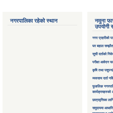
नगरपालिका रहेको स्थान
नमुना फा
उपयोगी स
नगर प्रहरीको पा
घर बहाल सम्झौत
सूची दर्ताको निव
परीक्षा आवेदन फ
कृषि तथा पशुपन्
व्यवसाय दर्ता न
फुङलिङ नगरपाल
कार्यक्रमहरुको 
छात्रवृत्तिका ल
समुदायमा आधारि