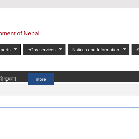
nment of Nepal
ports
eGov services
Notices and Information
अ
!
more