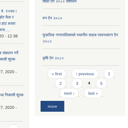
शिक्षा ऐन २०८० संशोधन
. ब. २०७७।
होर मैला र
वन ऐन २०८०
था हाट बजार
चना.....
फुङलिङ नगरपालिकाको स्थानीय सडक व्यवस्थापन ऐन
20 - 12:38
२०८०
ा संकलन गर्ने
कृषि ऐन २०८०
िकासी शुल्क
Pages
7, 2020 -
« first
‹ previous
1
2
3
4
5
next ›
last »
 तथा निकासी शुल्क
more
7, 2020 -