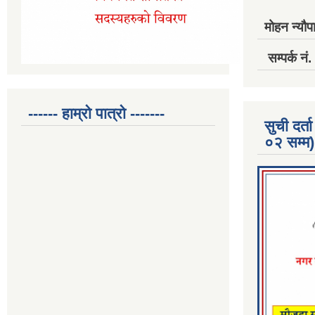
मोहन न्यौपा
सम्पर्क 
------ हाम्रो पात्रो -------
सुची दर
०२ सम्म)