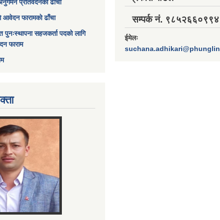
अनुगमन प्रतिवेदनको ढाँचा
ागि आवेदन फारामको ढाँचा
सम्पर्क नं. ९८५२६६०९९४
त पुनःस्थापना सहजकर्ता पदको लागि
ईमेलः
ेदन फाराम
suchana.adhikari@phungli
ाम
क्ता