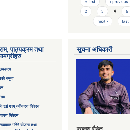
Pages
« first
‹ previous
2
3
4
5
next ›
last
राम, पाठ्यक्रम तथा
सूचना अधिकारी
ामग्रीहरु
ठ्यक्रम
ाको नमुना
ेदन
ाराम
छी दर्ता एवम् नवीकरण निवेदन
विकरण निवेदन
िकाबाट गरिने योजना तथा
प्रकाश पौडेल