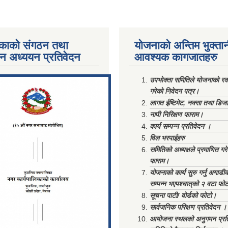
काको संगठन तथा
योजनाको अन्तिम भुक्ता
पन अध्ययन प्रतिवेदन
आवश्यक कागजातहरु
ments/Al...
उपभोक्ता समितिले योजनाको रकम
गरेको निवेदन पत्र।
लागत ईष्टिमेट, नक्सा तथा डिज
नापी निरिक्षण फाराम।
कार्य सम्पन्न प्रतिवेदन ।
विल भरपाईहरु
समितिको अध्यक्षले प्रमाणित गर
फाराम।
योजनाको कार्य सुरु गर्नु अगाडी
सम्पन्न भएपश्चात्‌को २ वटा फो
सूचना पाटी/ वोर्डको फोटो।
सार्वजनिक परिक्षण प्रतिवेदन ।
आयोजना स्थलको अनुगमन प्रत