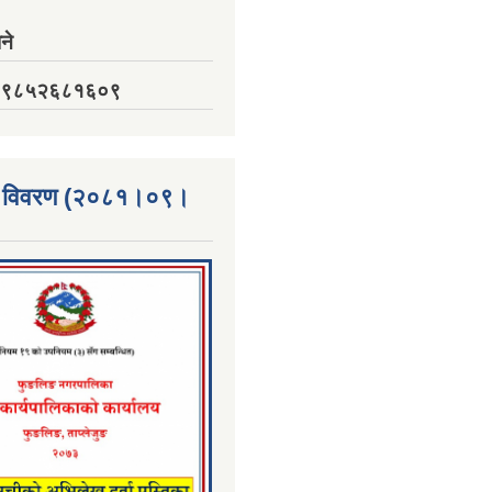
ने
नं. ९८५२६८१६०९
्ता विवरण (२०८१।०९।