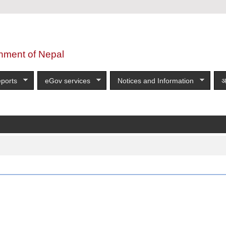
nment of Nepal
ports
eGov services
Notices and Information
अ