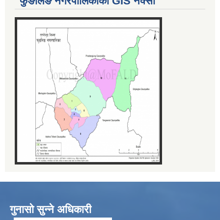
फुङलिङ नगरपालिकाको GIS नक्सा
गुनासो सुन्ने अधिकारी