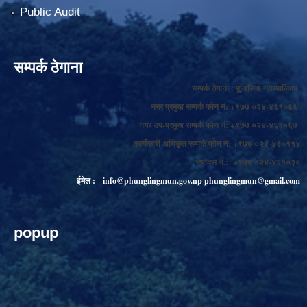
Public Audit
सम्पर्क ठेगाना
सम्पर्क ठेगाना : फुङलिङ नगरपालिका
नगर प्रमुख सम्पर्क फोन नं: +९७७ ०२४-४६१०६६
नगर उप-प्रमुख सम्पर्क फोन नं: +९७७ ०२४-४६१०६७
कार्यकारी अधिकृत सम्पर्क फोन नं: +९७७ ०२४-४६०११४
फ्याक्स नं.: +९७७ ०२४-४६१०३०
ईमेल :
info@phunglingmun.gov.np
phunglingmun@gmail.com
popup