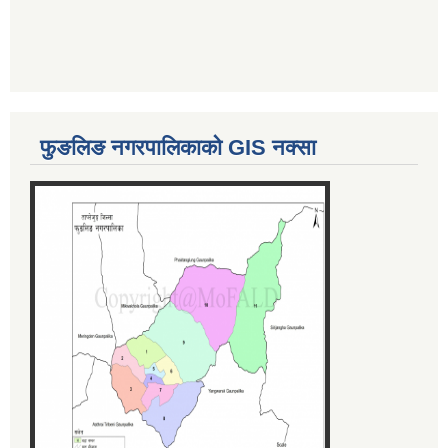
फुङलिङ नगरपालिकाको GIS नक्सा