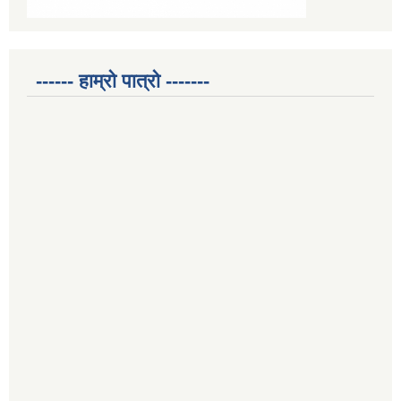
------ हाम्रो पात्रो -------