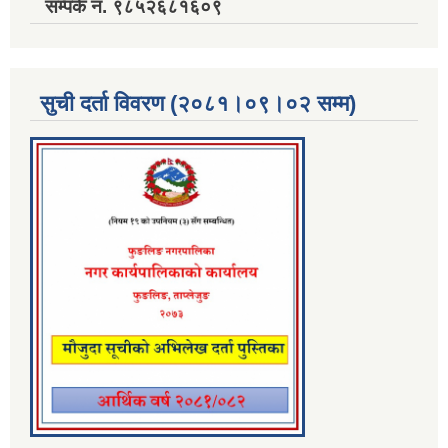
सम्पर्क नं. ९८५२६८१६०९
सुची दर्ता विवरण (२०८१।०९।०२ सम्म)