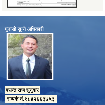
गुनासो सुन्ने अधिकारी
बसन्त राज सुनुवार
सम्पर्क नं.९८४२६६३७५३