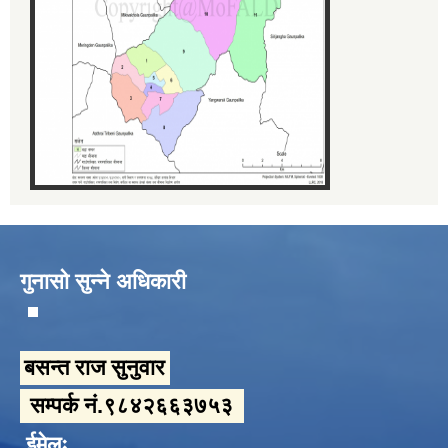
गुनासो सुन्ने अधिकारी
बसन्त राज सुनुवार
सम्पर्क नं.९८४२६६३७५३
ईमेलः