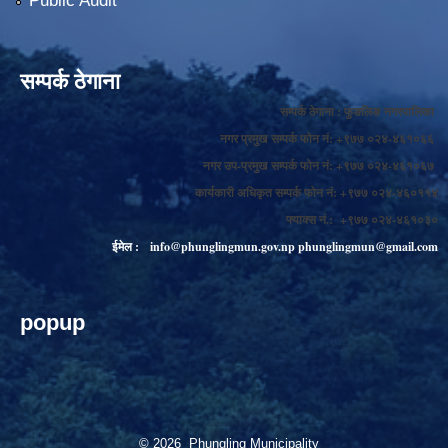
Public Audit
सम्पर्क ठेगाना
सम्पर्क ठेगाना : फुङलिङ नगरपालिका
नगर प्रमुख सम्पर्क फोन नं: +९७७ ०२४-४६१०६६
नगर उप-प्रमुख सम्पर्क फोन नं: +९७७ ०२४-४६१०६७
कार्यकारी अधिकृत सम्पर्क फोन नं: +९७७ ०२४-४६०११४
फ्याक्स नं.: +९७७ ०२४-४६१०३०
ईमेल :
info@phunglingmun.gov.np
phunglingmun@gmail.com
popup
© 2026 Phungling Municipality