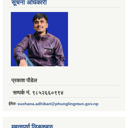
सूचना अधिकारी
प्रकाश पौडेल
सम्पर्क नं. ९८५२६६०९९४
ईमेलः
suchana.adhikari@phunglingmun.gov.np
महत्वपूर्ण लिङ्कहरु