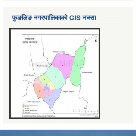
फुङलिङ नगरपालिकाको GIS नक्सा