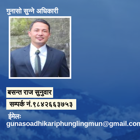
गुनासो सुन्ने अधिकारी
बसन्त राज सुनुवार
सम्पर्क नं.९८४२६६३७५३
ईमेलः
gunasoadhikariphunglingmun@gmail.co