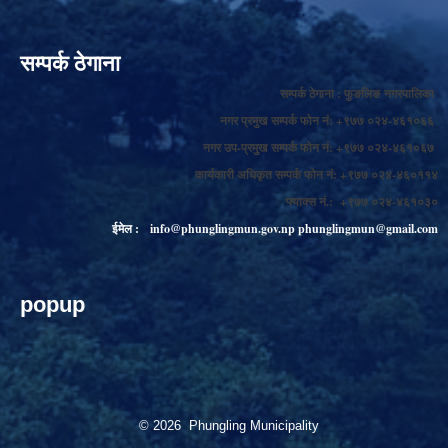
सम्पर्क ठेगाना
सम्पर्क ठेगाना : फुङलिङ नगरपालिका
नगर प्रमुख सम्पर्क फोन नं: +९७७ ०२४-४६१०६६
नगर उप-प्रमुख सम्पर्क फोन नं: +९७७ ०२४-४६१०६७
कार्यकारी अधिकृत सम्पर्क फोन नं: +९७७ ०२४-४६०११४
फ्याक्स नं.: +९७७ ०२४-४६१०३०
ईमेल :
info@phunglingmun.gov.np
phunglingmun@gmail.com
popup
© 2026 Phungling Municipality