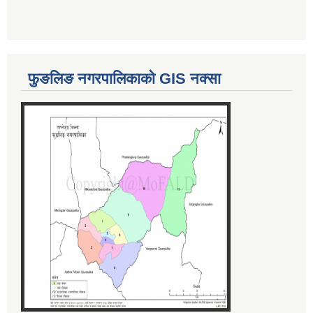
फुङलिङ नगरपालिकाको GIS नक्सा