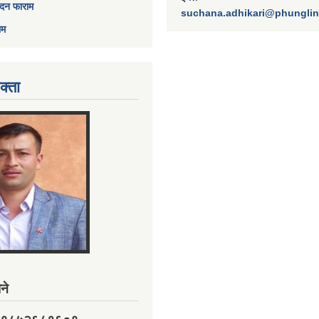
ेदन फाराम
suchana.adhikari@phungli
ाम
क्ता
ने