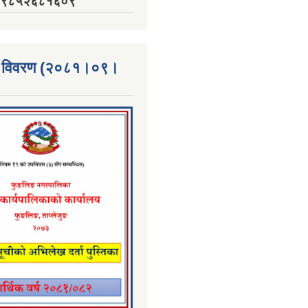
नं. ९८५२६८१६०९
्ता विवरण (२०८१।०९।