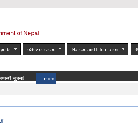
nment of Nepal
ports
eGov services
Notices and Information
अ
ूचना!
more
df