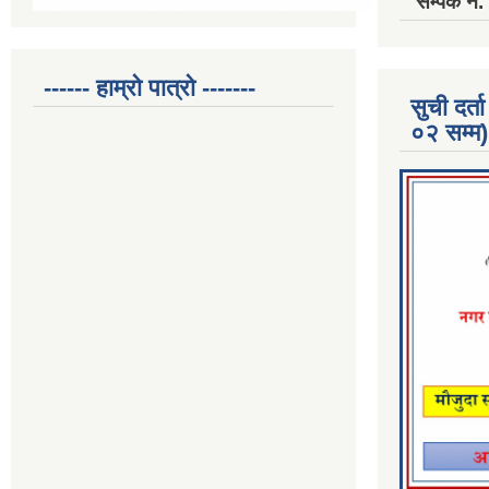
सम्पर्क 
------ हाम्रो पात्रो -------
सुची दर
०२ सम्म)