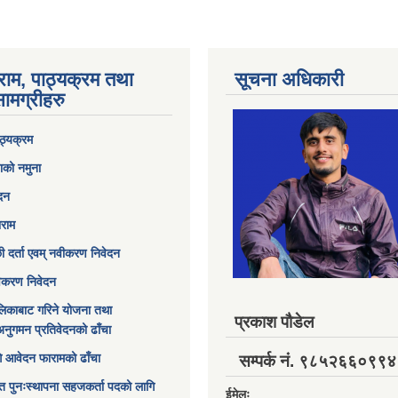
राम, पाठ्यक्रम तथा
सूचना अधिकारी
ामग्रीहरु
ठ्यक्रम
ाको नमुना
ेदन
ाराम
छी दर्ता एवम् नवीकरण निवेदन
विकरण निवेदन
िकाबाट गरिने योजना तथा
प्रकाश पौडेल
अनुगमन प्रतिवेदनको ढाँचा
ागि आवेदन फारामको ढाँचा
सम्पर्क नं. ९८५२६६०९९४
त पुनःस्थापना सहजकर्ता पदको लागि
ईमेलः