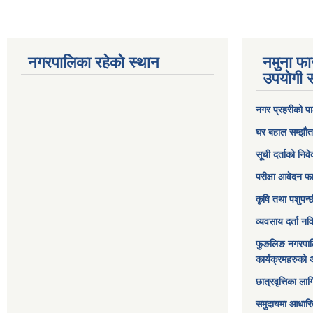
नगरपालिका रहेको स्थान
नमुना फा
उपयोगी स
नगर प्रहरीको पा
घर बहाल सम्झौत
सूची दर्ताको निव
परीक्षा आवेदन फ
कृषि तथा पशुपन्
व्यवसाय दर्ता न
फुङलिङ नगरपाल
कार्यक्रमहरुको 
छात्रवृत्तिका ल
समुदायमा आधारि