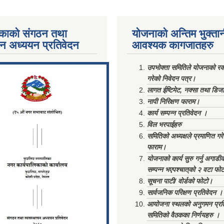
काको संगठन तथा
योजनाको अन्तिम भुक्ता
पन अध्ययन प्रतिवेदन
आवश्यक कागजातहरु
ments/Al...
उपभोक्ता समितिले योजनाको रकम
गरेको निवेदन पत्र।
लागत ईष्टिमेट, नक्सा तथा डिज
नापी निरिक्षण फाराम।
कार्य सम्पन्न प्रतिवेदन ।
विल भरपाईहरु
समितिको अध्यक्षले प्रमाणित गर
फाराम।
योजनाको कार्य सुरु गर्नु अगाडी
सम्पन्न भएपश्चात्‌को २ वटा फो
सूचना पाटी/ वोर्डको फोटो।
सार्वजनिक परिक्षण प्रतिवेदन ।
आयोजना स्थलको अनुगमन प्रत
समितिको वैठकका निर्णयहरु ।