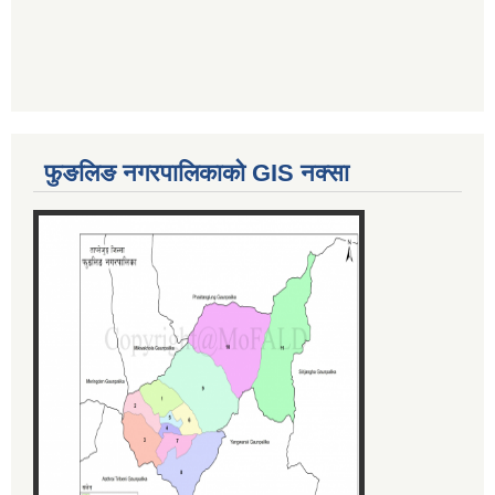
फुङलिङ नगरपालिकाको GIS नक्सा