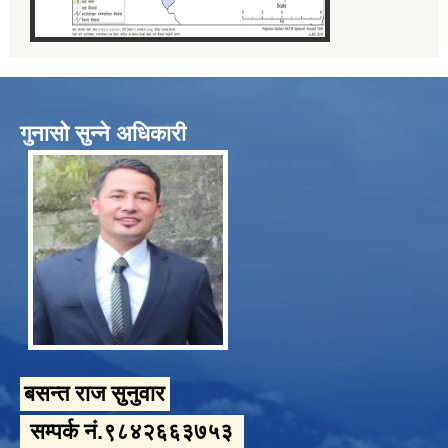
गुनासो सुन्ने अधिकारी
बसन्त राज सुनुवार
सम्पर्क नं.९८४२६६३७५३