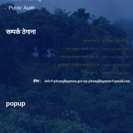
Public Audit
सम्पर्क ठेगाना
सम्पर्क ठेगाना : फुङलिङ नगरपालिका
नगर प्रमुख सम्पर्क फोन नं: +९७७ ०२४-४६१०६६
नगर उप-प्रमुख सम्पर्क फोन नं: +९७७ ०२४-४६१०६७
कार्यकारी अधिकृत सम्पर्क फोन नं: +९७७ ०२४-४६०११४
फ्याक्स नं.: +९७७ ०२४-४६१०३०
ईमेल :
info@phunglingmun.gov.np
phunglingmun@gmail.com
popup