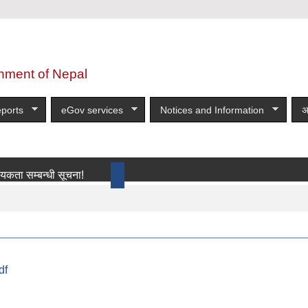
nment of Nepal
ports
eGov services
Notices and Information
अ
म्बन्धी सूचना!
more
df