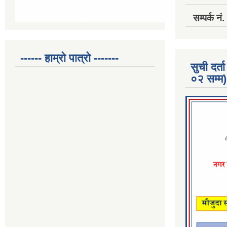
सम्पर्क 
------ हाम्रो पात्रो -------
सुची दर
०२ सम्म)