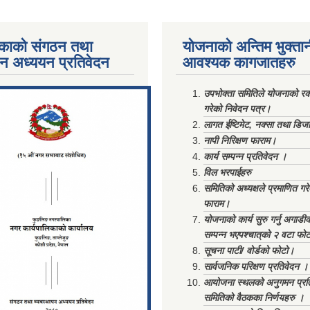
काको संगठन तथा
योजनाको अन्तिम भुक्ता
पन अध्ययन प्रतिवेदन
आवश्यक कागजातहरु
ments/Al...
उपभोक्ता समितिले योजनाको रकम
गरेको निवेदन पत्र।
लागत ईष्टिमेट, नक्सा तथा डिज
नापी निरिक्षण फाराम।
कार्य सम्पन्न प्रतिवेदन ।
विल भरपाईहरु
समितिको अध्यक्षले प्रमाणित गर
फाराम।
योजनाको कार्य सुरु गर्नु अगाडी
सम्पन्न भएपश्चात्‌को २ वटा फो
सूचना पाटी/ वोर्डको फोटो।
सार्वजनिक परिक्षण प्रतिवेदन ।
आयोजना स्थलको अनुगमन प्रत
समितिको वैठकका निर्णयहरु ।