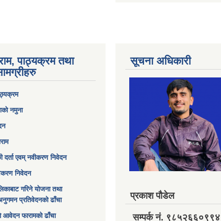
राम, पाठ्यक्रम तथा
सूचना अधिकारी
ामग्रीहरु
ठ्यक्रम
ाको नमुना
ेदन
ाराम
छी दर्ता एवम् नवीकरण निवेदन
विकरण निवेदन
िकाबाट गरिने योजना तथा
प्रकाश पौडेल
अनुगमन प्रतिवेदनको ढाँचा
ागि आवेदन फारामको ढाँचा
सम्पर्क नं. ९८५२६६०९९४