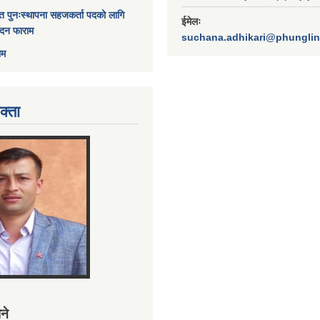
त पुनःस्थापना सहजकर्ता पदको लागि
ईमेलः
ेदन फाराम
suchana.adhikari@phungli
ाम
क्ता
ने