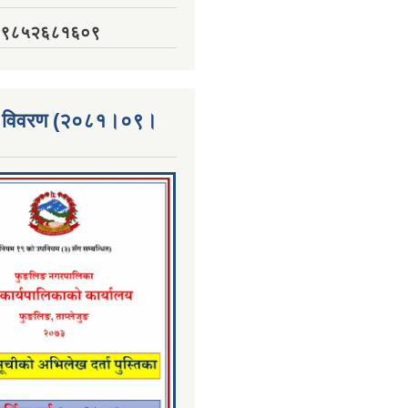
नं. ९८५२६८१६०९
्ता विवरण (२०८१।०९।