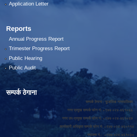
Application Letter
Reports
Annual Progress Report
Trimester Progress Report
Public Hearing
Public Audit
सम्पर्क ठेगाना
सम्पर्क ठेगाना : फुङलिङ नगरपालिका
नगर प्रमुख सम्पर्क फोन नं: +९७७ ०२४-४६१०६६
नगर उप-प्रमुख सम्पर्क फोन नं: +९७७ ०२४-४६१०६७
कार्यकारी अधिकृत सम्पर्क फोन नं: +९७७ ०२४-४६०११४
फ्याक्स नं.: +९७७ ०२४-४६१०३०