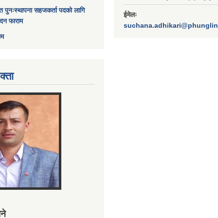
त पुनःस्थापना सहजकर्ता पदको लागि
ईमेलः
ेदन फाराम
suchana.adhikari@phungli
ाम
क्ता
ने