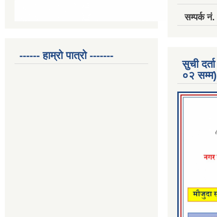
सम्पर्क 
------ हाम्रो पात्रो -------
सुची दर
०२ सम्म)