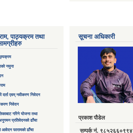
राम, पाठ्यक्रम तथा
सूचना अधिकारी
ामग्रीहरु
ठ्यक्रम
ाको नमुना
ेदन
ाराम
छी दर्ता एवम् नवीकरण निवेदन
विकरण निवेदन
िकाबाट गरिने योजना तथा
प्रकाश पौडेल
अनुगमन प्रतिवेदनको ढाँचा
ागि आवेदन फारामको ढाँचा
सम्पर्क नं. ९८५२६६०९९४