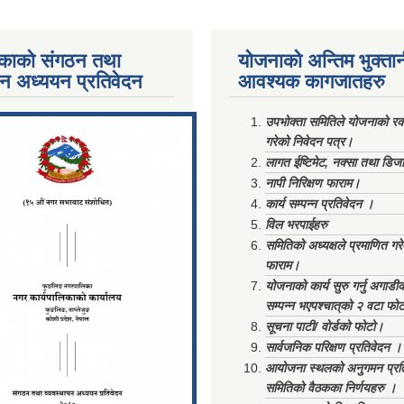
काको संगठन तथा
योजनाको अन्तिम भुक्ता
पन अध्ययन प्रतिवेदन
आवश्यक कागजातहरु
ments/Al...
उपभोक्ता समितिले योजनाको रकम
गरेको निवेदन पत्र।
लागत ईष्टिमेट, नक्सा तथा डिज
नापी निरिक्षण फाराम।
कार्य सम्पन्न प्रतिवेदन ।
विल भरपाईहरु
समितिको अध्यक्षले प्रमाणित गर
फाराम।
योजनाको कार्य सुरु गर्नु अगाडी
सम्पन्न भएपश्चात्‌को २ वटा फो
सूचना पाटी/ वोर्डको फोटो।
सार्वजनिक परिक्षण प्रतिवेदन ।
आयोजना स्थलको अनुगमन प्रत
समितिको वैठकका निर्णयहरु ।