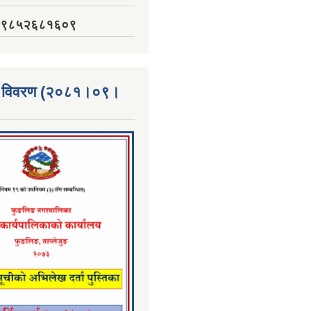
नं. ९८५२६८१६०९
्ता विवरण (२०८१।०९।