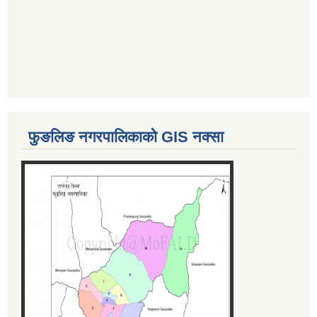
फुङलिङ नगरपालिकाको GIS नक्सा