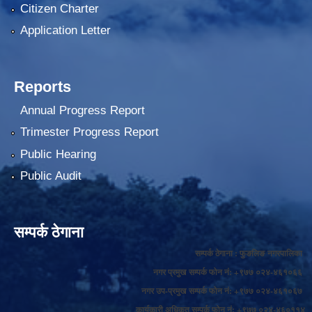
Citizen Charter
Application Letter
Reports
Annual Progress Report
Trimester Progress Report
Public Hearing
Public Audit
सम्पर्क ठेगाना
सम्पर्क ठेगाना : फुङलिङ नगरपालिका
नगर प्रमुख सम्पर्क फोन नं: +९७७ ०२४-४६१०६६
नगर उप-प्रमुख सम्पर्क फोन नं: +९७७ ०२४-४६१०६७
कार्यकारी अधिकृत सम्पर्क फोन नं: +९७७ ०२४-४६०११४