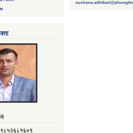
suchana.adhikari@phungli
ाम
क्ता
ने
नं. ९८५२६८१६०९