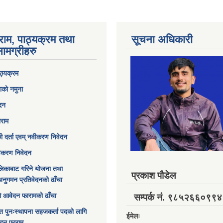
राम, पाठ्यक्रम तथा
सूचना अधिकारी
ामग्रीहरु
ठ्यक्रम
ाको नमुना
ेदन
ाराम
छी दर्ता एवम् नवीकरण निवेदन
विकरण निवेदन
िकाबाट गरिने योजना तथा
प्रकाश पौडेल
अनुगमन प्रतिवेदनको ढाँचा
ागि आवेदन फारामको ढाँचा
सम्पर्क नं. ९८५२६६०९९४
त पुनःस्थापना सहजकर्ता पदको लागि
ईमेलः
ेदन फाराम