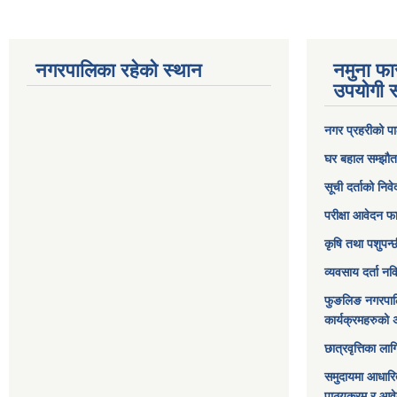
नगरपालिका रहेको स्थान
नमुना फा
उपयोगी स
नगर प्रहरीको पा
घर बहाल सम्झौत
सूची दर्ताको निव
परीक्षा आवेदन फ
कृषि तथा पशुपन्
व्यवसाय दर्ता न
फुङलिङ नगरपाल
कार्यक्रमहरुको 
छात्रवृत्तिका ल
समुदायमा आधारि
पाठ्यक्रम र आव