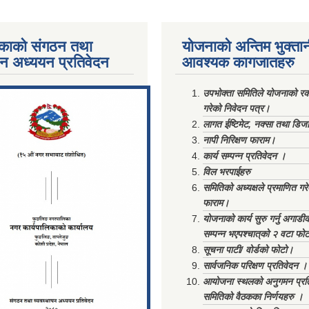
काको संगठन तथा
योजनाको अन्तिम भुक्ता
पन अध्ययन प्रतिवेदन
आवश्यक कागजातहरु
ments/Al...
उपभोक्ता समितिले योजनाको रकम
गरेको निवेदन पत्र।
लागत ईष्टिमेट, नक्सा तथा डिज
नापी निरिक्षण फाराम।
कार्य सम्पन्न प्रतिवेदन ।
विल भरपाईहरु
समितिको अध्यक्षले प्रमाणित गर
फाराम।
योजनाको कार्य सुरु गर्नु अगाडी
सम्पन्न भएपश्चात्‌को २ वटा फो
सूचना पाटी/ वोर्डको फोटो।
सार्वजनिक परिक्षण प्रतिवेदन ।
आयोजना स्थलको अनुगमन प्रत
समितिको वैठकका निर्णयहरु ।