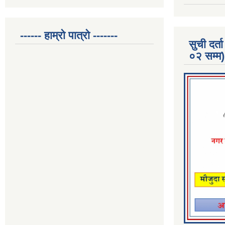
------ हाम्रो पात्रो -------
सुची दर
०२ सम्म)