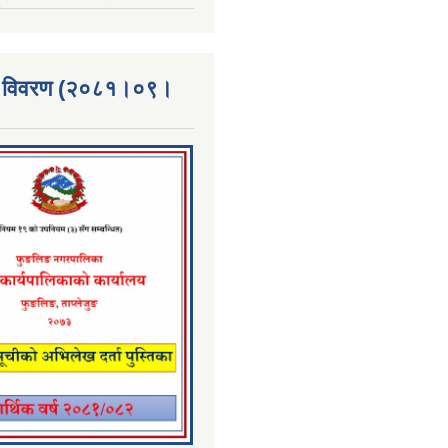
्ता विवरण (२०८१।०९।