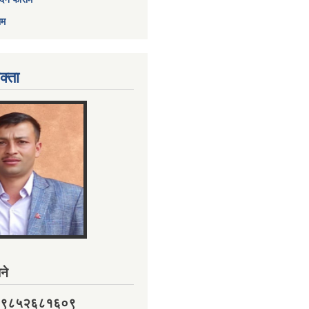
ाम
क्ता
ने
नं. ९८५२६८१६०९