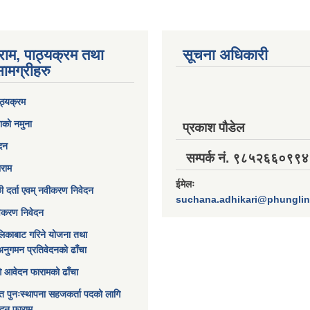
राम, पाठ्यक्रम तथा
सूचना अधिकारी
ामग्रीहरु
ठ्यक्रम
ाको नमुना
प्रकाश पौडेल
ेदन
सम्पर्क नं. ९८५२६६०९९४
ाराम
ईमेलः
छी दर्ता एवम् नवीकरण निवेदन
suchana.adhikari@phungli
विकरण निवेदन
िकाबाट गरिने योजना तथा
अनुगमन प्रतिवेदनको ढाँचा
ागि आवेदन फारामको ढाँचा
त पुनःस्थापना सहजकर्ता पदको लागि
ेदन फाराम