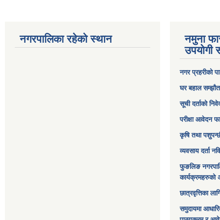
नगरपालिका रहेको स्थान
नमुना फा
उपयोगी स
नगर प्रहरीको पा
घर बहाल सम्झौत
सूची दर्ताको निव
परीक्षा आवेदन फ
कृषि तथा पशुपन्
व्यवसाय दर्ता न
फुङलिङ नगरपाल
कार्यक्रमहरुको 
छात्रवृत्तिका ल
समुदायमा आधारि
पाठ्यक्रम र आव