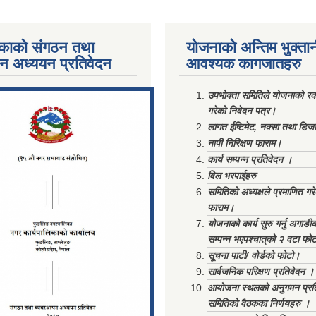
काको संगठन तथा
योजनाको अन्तिम भुक्ता
पन अध्ययन प्रतिवेदन
आवश्यक कागजातहरु
ments/Al...
उपभोक्ता समितिले योजनाको रकम
गरेको निवेदन पत्र।
लागत ईष्टिमेट, नक्सा तथा डिज
नापी निरिक्षण फाराम।
कार्य सम्पन्न प्रतिवेदन ।
विल भरपाईहरु
समितिको अध्यक्षले प्रमाणित गर
फाराम।
योजनाको कार्य सुरु गर्नु अगाडी
सम्पन्न भएपश्चात्‌को २ वटा फो
सूचना पाटी/ वोर्डको फोटो।
सार्वजनिक परिक्षण प्रतिवेदन ।
आयोजना स्थलको अनुगमन प्रत
समितिको वैठकका निर्णयहरु ।