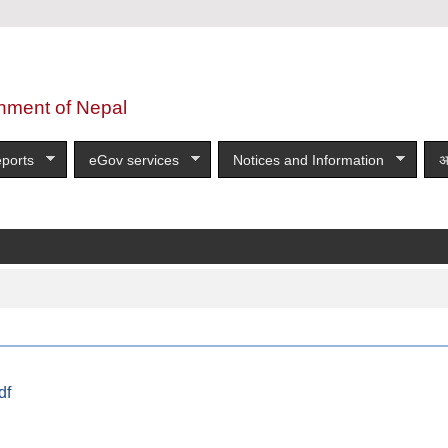
nment of Nepal
ports
eGov services
Notices and Information
अ
df