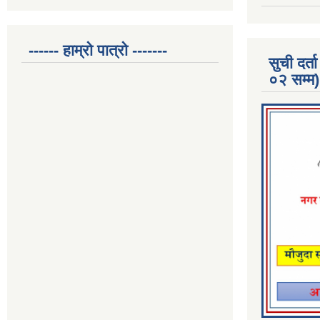
------ हाम्रो पात्रो -------
सुची दर
०२ सम्म)