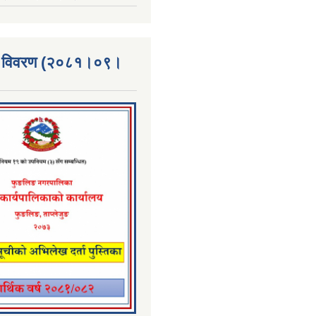
्ता विवरण (२०८१।०९।