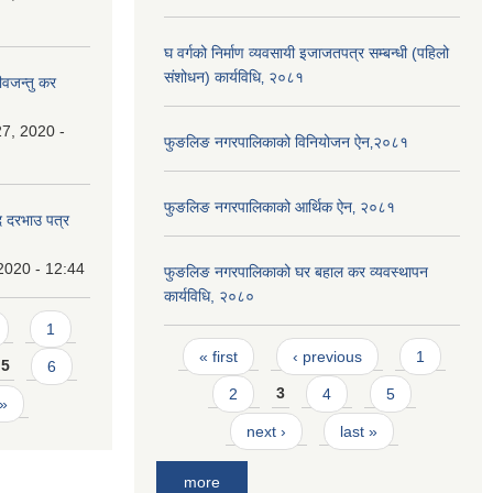
घ वर्गको निर्माण व्यवसायी इजाजतपत्र सम्बन्धी (पहिलो
संशोधन) कार्यविधि‚ २०८१
ीवजन्तु कर
7, 2020 -
फुङलिङ नगरपालिकाको विनियोजन ऐन‚२०८१
फुङलिङ नगरपालिकाको आर्थिक ऐन‚ २०८१
दि दरभाउ पत्र
2020 - 12:44
फुङलिङ नगरपालिकाको घर बहाल कर व्यवस्थापन
कार्यविधि, २०८०
1
Pages
« first
‹ previous
1
5
6
2
3
4
5
 »
next ›
last »
more