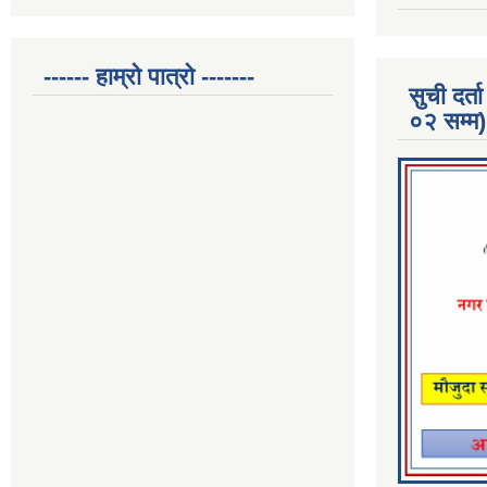
------ हाम्रो पात्रो -------
सुची दर
०२ सम्म)