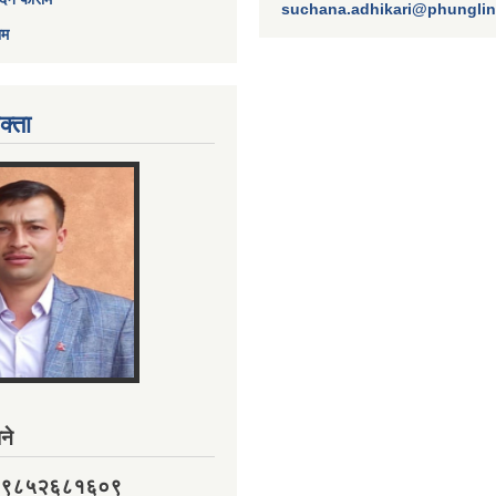
suchana.adhikari@phungli
ाम
क्ता
ने
नं. ९८५२६८१६०९