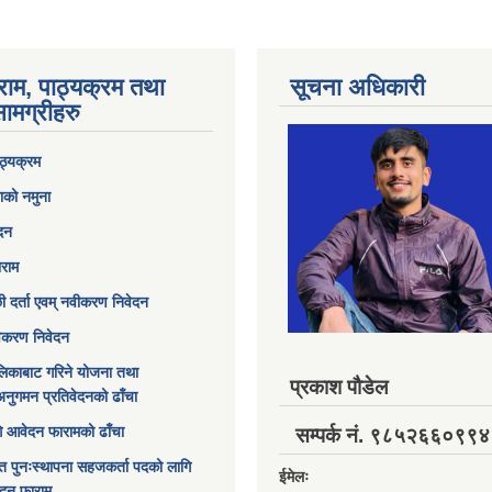
राम, पाठ्यक्रम तथा
सूचना अधिकारी
ामग्रीहरु
ठ्यक्रम
ाको नमुना
ेदन
ाराम
छी दर्ता एवम् नवीकरण निवेदन
विकरण निवेदन
िकाबाट गरिने योजना तथा
प्रकाश पौडेल
अनुगमन प्रतिवेदनको ढाँचा
ागि आवेदन फारामको ढाँचा
सम्पर्क नं. ९८५२६६०९९४
त पुनःस्थापना सहजकर्ता पदको लागि
ईमेलः
ेदन फाराम