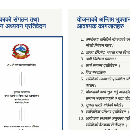
काको संगठन तथा
योजनाको अन्तिम भुक्ता
पन अध्ययन प्रतिवेदन
आवश्यक कागजातहरु
ments/Al...
उपभोक्ता समितिले योजनाको रकम
गरेको निवेदन पत्र।
लागत ईष्टिमेट, नक्सा तथा डिज
नापी निरिक्षण फाराम।
कार्य सम्पन्न प्रतिवेदन ।
विल भरपाईहरु
समितिको अध्यक्षले प्रमाणित गर
फाराम।
योजनाको कार्य सुरु गर्नु अगाडी
सम्पन्न भएपश्चात्‌को २ वटा फो
सूचना पाटी/ वोर्डको फोटो।
सार्वजनिक परिक्षण प्रतिवेदन ।
आयोजना स्थलको अनुगमन प्रत
समितिको वैठकका निर्णयहरु ।