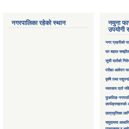
नगरपालिका रहेको स्थान
नमुना फा
उपयोगी स
नगर प्रहरीको पा
घर बहाल सम्झौत
सूची दर्ताको निव
परीक्षा आवेदन फ
कृषि तथा पशुपन्
व्यवसाय दर्ता न
फुङलिङ नगरपाल
कार्यक्रमहरुको 
छात्रवृत्तिका ल
समुदायमा आधारि
पाठ्यक्रम र आव