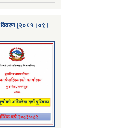
्ता विवरण (२०८१।०९।