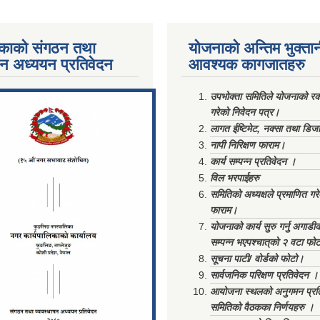
काको संगठन तथा
योजनाको अन्तिम भुक्ता
पन अध्ययन प्रतिवेदन
आवश्यक कागजातहरु
ments/Al...
उपभोक्ता समितिले योजनाको रकम
गरेको निवेदन पत्र।
लागत ईष्टिमेट, नक्सा तथा डिज
नापी निरिक्षण फाराम।
कार्य सम्पन्न प्रतिवेदन ।
विल भरपाईहरु
समितिको अध्यक्षले प्रमाणित गर
फाराम।
योजनाको कार्य सुरु गर्नु अगाडी
सम्पन्न भएपश्चात्‌को २ वटा फो
सूचना पाटी/ वोर्डको फोटो।
सार्वजनिक परिक्षण प्रतिवेदन ।
आयोजना स्थलको अनुगमन प्रत
समितिको वैठकका निर्णयहरु ।