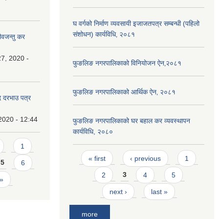
घ वर्गको निर्माण व्यवसायी इजाजतपत्र सम्बन्धी (पहिलो
संशोधन) कार्यविधि‚ २०८१
ीवजन्तु कर
7, 2020 -
फुङलिङ नगरपालिकाको विनियोजन ऐन‚२०८१
फुङलिङ नगरपालिकाको आर्थिक ऐन‚ २०८१
दि दरभाउ पत्र
2020 - 12:44
फुङलिङ नगरपालिकाको घर बहाल कर व्यवस्थापन
कार्यविधि, २०८०
1
Pages
« first
‹ previous
1
5
6
2
3
4
5
 »
next ›
last »
more