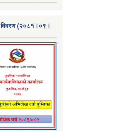
्ता विवरण (२०८१।०९।