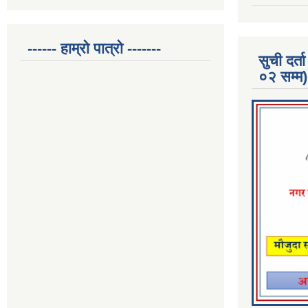
------ हाम्रो पात्रो -------
सुची दर
०२ सम्म)