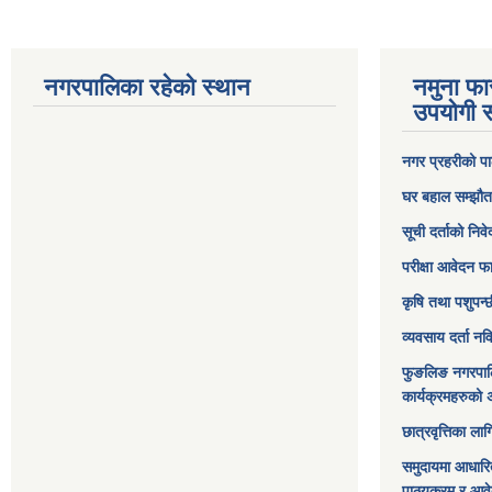
नगरपालिका रहेको स्थान
नमुना फा
उपयोगी स
नगर प्रहरीको पा
घर बहाल सम्झौत
सूची दर्ताको निव
परीक्षा आवेदन फ
कृषि तथा पशुपन्
व्यवसाय दर्ता न
फुङलिङ नगरपाल
कार्यक्रमहरुको 
छात्रवृत्तिका ल
समुदायमा आधारि
पाठ्यक्रम र आव