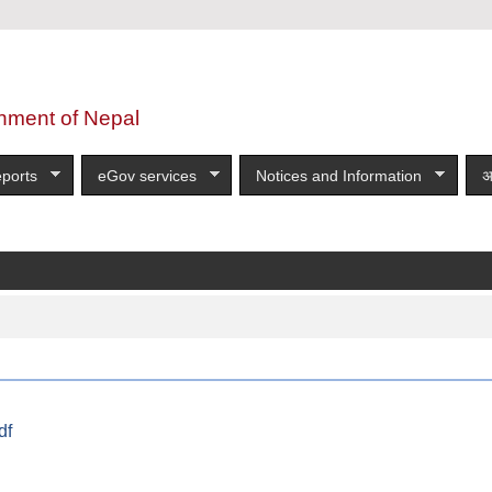
nment of Nepal
ports
eGov services
Notices and Information
अ
df