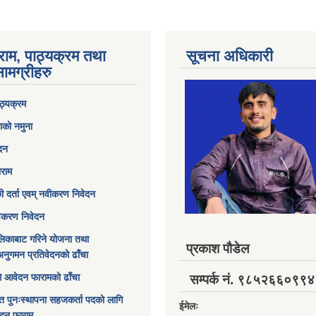
राम, पाठ्यक्रम तथा
सूचना अधिकारी
ामग्रीहरु
ठ्यक्रम
ाको नमुना
ेदन
ाराम
छी दर्ता एवम् नवीकरण निवेदन
विकरण निवेदन
िकाबाट गरिने योजना तथा
प्रकाश पौडेल
अनुगमन प्रतिवेदनको ढाँचा
ागि आवेदन फारामको ढाँचा
सम्पर्क नं. ९८५२६६०९९४
त पुनःस्थापना सहजकर्ता पदको लागि
ईमेलः
ेदन फाराम