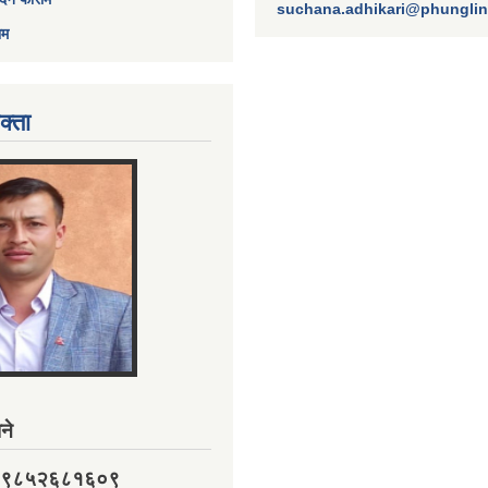
suchana.adhikari@phungli
ाम
क्ता
ने
नं. ९८५२६८१६०९