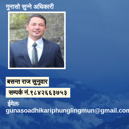
गुनासो सुन्ने अधिकारी
बसन्त राज सुनुवार
सम्पर्क नं.९८४२६६३७५३
ईमेलः
gunasoadhikariphunglingmun@gmail.co