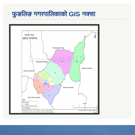
फुङलिङ नगरपालिकाको GIS नक्सा