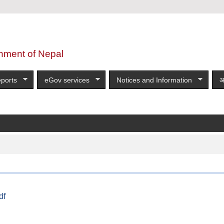
nment of Nepal
ports
eGov services
Notices and Information
अ
df