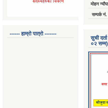
मोहन न्यौपा
सम्पर्क 
------ हाम्रो पात्रो -------
सुची दर
०२ सम्म)