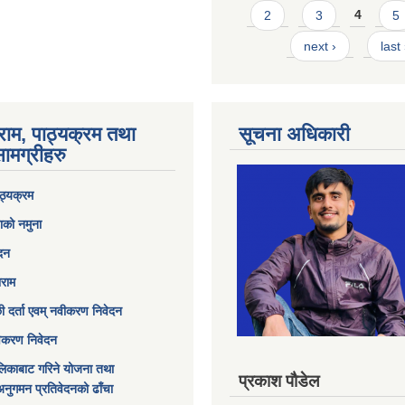
2
3
4
5
next ›
last
राम, पाठ्यक्रम तथा
सूचना अधिकारी
ामग्रीहरु
ठ्यक्रम
ाको नमुना
ेदन
ाराम
छी दर्ता एवम् नवीकरण निवेदन
विकरण निवेदन
िकाबाट गरिने योजना तथा
प्रकाश पौडेल
अनुगमन प्रतिवेदनको ढाँचा