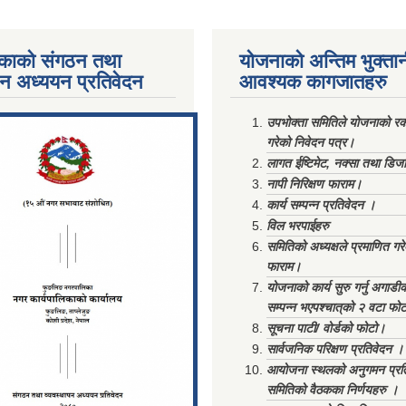
काको संगठन तथा
योजनाको अन्तिम भुक्ता
पन अध्ययन प्रतिवेदन
आवश्यक कागजातहरु
ments/Al...
उपभोक्ता समितिले योजनाको रकम
गरेको निवेदन पत्र।
लागत ईष्टिमेट, नक्सा तथा डिज
नापी निरिक्षण फाराम।
कार्य सम्पन्न प्रतिवेदन ।
विल भरपाईहरु
समितिको अध्यक्षले प्रमाणित गर
फाराम।
योजनाको कार्य सुरु गर्नु अगाडी
सम्पन्न भएपश्चात्‌को २ वटा फो
सूचना पाटी/ वोर्डको फोटो।
सार्वजनिक परिक्षण प्रतिवेदन ।
आयोजना स्थलको अनुगमन प्रत
समितिको वैठकका निर्णयहरु ।