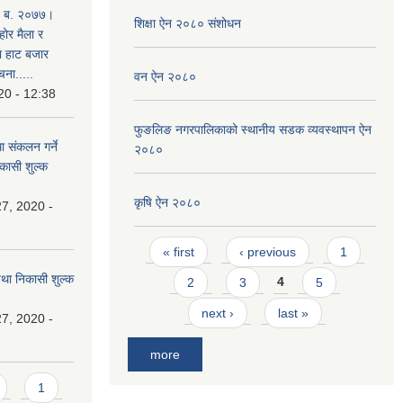
. ब. २०७७।
शिक्षा ऐन २०८० संशोधन
होर मैला र
था हाट बजार
चना.....
वन ऐन २०८०
20 - 12:38
फुङलिङ नगरपालिकाको स्थानीय सडक व्यवस्थापन ऐन
ा संकलन गर्ने
२०८०
िकासी शुल्क
कृषि ऐन २०८०
7, 2020 -
Pages
« first
‹ previous
1
 तथा निकासी शुल्क
2
3
4
5
next ›
last »
7, 2020 -
more
1