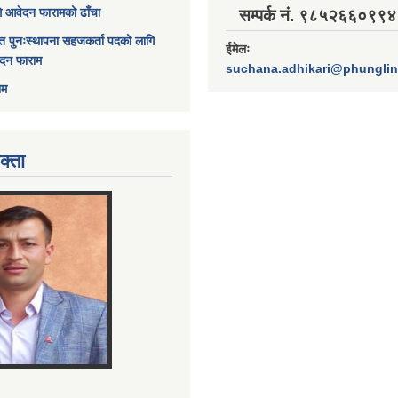
ागि आवेदन फारामको ढाँचा
सम्पर्क नं. ९८५२६६०९९४
त पुनःस्थापना सहजकर्ता पदको लागि
ईमेलः
ेदन फाराम
suchana.adhikari@phungli
ाम
क्ता