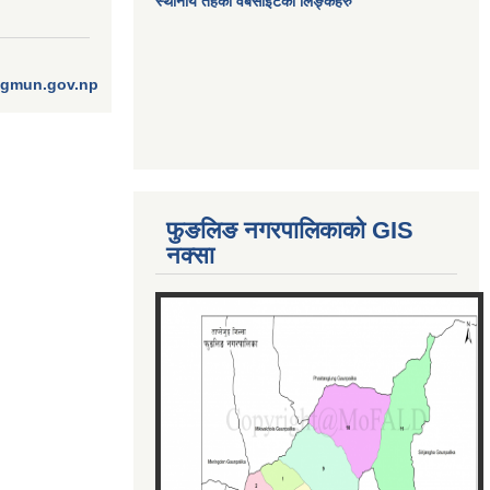
स्थानीय तहका वेबसाईटको लिङ्कहरु
ngmun.gov.np
फुङलिङ नगरपालिकाको GIS
नक्सा