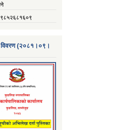
ने
नं. ९८५२६८१६०९
्ता विवरण (२०८१।०९।