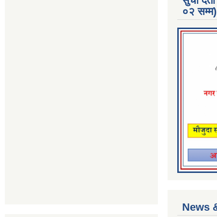
सुची दर
०२ सम्म)
News &