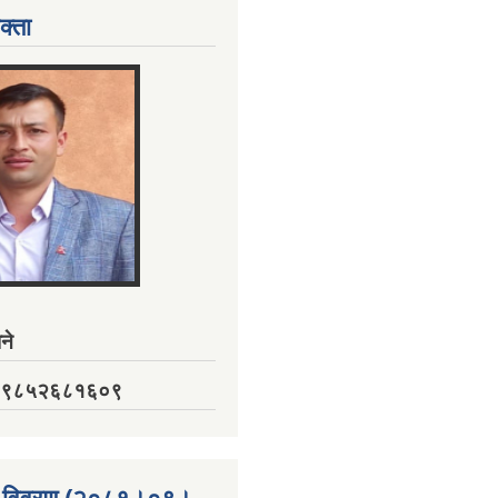
क्ता
ने
नं. ९८५२६८१६०९