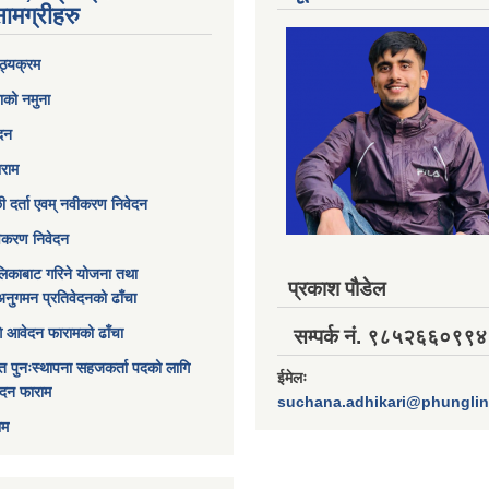
ामग्रीहरु
ठ्यक्रम
ाको नमुना
ेदन
ाराम
छी दर्ता एवम् नवीकरण निवेदन
विकरण निवेदन
िकाबाट गरिने योजना तथा
प्रकाश पौडेल
अनुगमन प्रतिवेदनको ढाँचा
ागि आवेदन फारामको ढाँचा
सम्पर्क नं. ९८५२६६०९९४
त पुनःस्थापना सहजकर्ता पदको लागि
ईमेलः
ेदन फाराम
suchana.adhikari@phungli
ाम