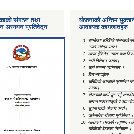
काको संगठन तथा
योजनाको अन्तिम भुक्ता
पन अध्ययन प्रतिवेदन
आवश्यक कागजातहरु
ments/Al...
उपभोक्ता समितिले योजनाको रकम
गरेको निवेदन पत्र।
लागत ईष्टिमेट, नक्सा तथा डिज
नापी निरिक्षण फाराम।
कार्य सम्पन्न प्रतिवेदन ।
विल भरपाईहरु
समितिको अध्यक्षले प्रमाणित गर
फाराम।
योजनाको कार्य सुरु गर्नु अगाडी
सम्पन्न भएपश्चात्‌को २ वटा फो
सूचना पाटी/ वोर्डको फोटो।
सार्वजनिक परिक्षण प्रतिवेदन ।
आयोजना स्थलको अनुगमन प्रत
समितिको वैठकका निर्णयहरु ।