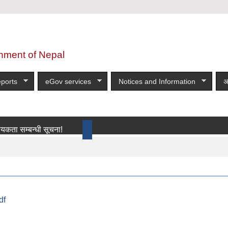
nment of Nepal
ports
eGov services
Notices and Information
अ
्बन्धी सूचना!
more
df